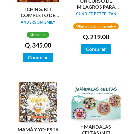
UN CURSO DE
MILAGROS PARA
I CHING. KIT
NIÑOS
CUNDIFF, BETTE JEAN
COMPLETO DE
ADIVINACIÓN +
ANDERSON, EMILY
Última unidad disponible
CARTAS
Disponible
Q. 219.00
Q. 345.00
Comprar
Comprar
* MANDALAS
MAMÁ Y YO: ESTA
CELTAS (N.E)