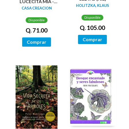
LUCECITA MÍA -
HOLITZKA, KLAUS
LIBRO PARA
CASA CREACION
COLOREAR
Disponible
Disponible
Q. 105.00
Q. 71.00
Comprar
Comprar