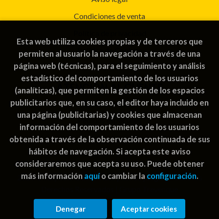
Condiciones de venta
Política de privacidad
Esta web utiliza cookies propias y de terceros que
Política de Cookies
permiten al usuario la navegación a través de una
página web (técnicas), para el seguimiento y análisis
estadístico del comportamiento de los usuarios
ATENCIÓN AL CLIENTE
(analíticas), que permiten la gestión de los espacios
publicitarios que, en su caso, el editor haya incluido en
Quiénes somos
una página (publicitarias) y cookies que almacenan
Pedidos especiales
información del comportamiento de los usuarios
obtenida a través de la observación continuada de sus
hábitos de navegación. Si acepta este aviso
consideraremos que acepta su uso. Puede obtener
más información
aquí
o cambiar la
configuración
.
2026 ©
Rayuela Guatemala | libros juegos
. Todos los
Derechos Reservados |
Grupo Trevenque
Denegar
Aceptar cookies