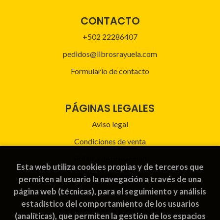
CONTACTO
+502 22286407
pedidos@librosrayuela.com
Formulario de contacto
PÁGINAS LEGALES
Aviso legal
Condiciones de venta
Política de privacidad
Esta web utiliza cookies propias y de terceros que
Política de Cookies
permiten al usuario la navegación a través de una
página web (técnicas), para el seguimiento y análisis
estadístico del comportamiento de los usuarios
ATENCIÓN AL CLIENTE
(analíticas), que permiten la gestión de los espacios