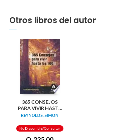
Otros libros del autor
365 CONSEJOS
PARA VIVIR HASTA
LOS 100 - LIBRO
REYNOLDS, SIMON
No Disponible/Consultar
Q. 225.00