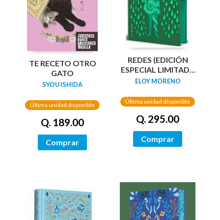
REDES (EDICIÓN
TE RECETO OTRO
ESPECIAL LIMITADA
GATO
GUARDAS DRAGÓN)
ELOY MORENO
SYOU ISHIDA
/ NETWORKS
Última unidad disponible
Última unidad disponible
Q. 295.00
Q. 189.00
Comprar
Comprar