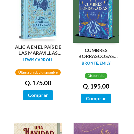
ALICIA EN EL PAÍS DE
CUMBRES
LAS MARAVILLAS
BORRASCOSAS
(EDICIÓN LIMITADA
LEWIS CARROLL
(EDICION LIMITADA
BRONTË, EMILY
CON CANTOS
CANTOS
PINTADOS)
Última unidad disponible
TINTADOS)
Disponible
Q. 175.00
Q. 195.00
Comprar
Comprar