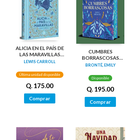
ALICIA EN EL PAÍS DE
CUMBRES
LAS MARAVILLAS
BORRASCOSAS
(EDICIÓN LIMITADA
LEWIS CARROLL
(EDICION LIMITADA
BRONTË, EMILY
CON CANTOS
CANTOS
PINTADOS)
Última unidad disponible
TINTADOS)
Disponible
Q. 175.00
Q. 195.00
Comprar
Comprar