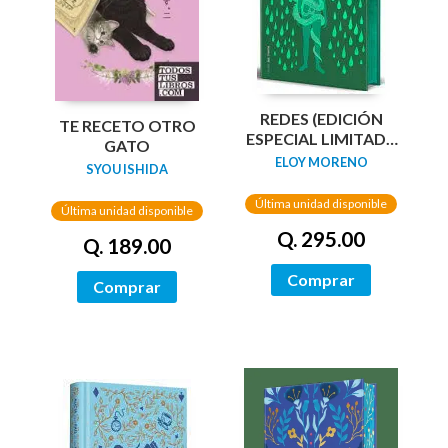
REDES (EDICIÓN
TE RECETO OTRO
ESPECIAL LIMITADA
GATO
GUARDAS DRAGÓN)
ELOY MORENO
SYOU ISHIDA
/ NETWORKS
Última unidad disponible
Última unidad disponible
Q. 295.00
Q. 189.00
Comprar
Comprar