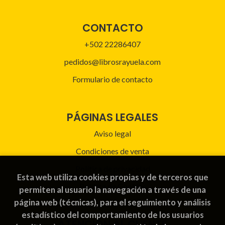
CONTACTO
+502 22286407
pedidos@librosrayuela.com
Formulario de contacto
PÁGINAS LEGALES
Aviso legal
Condiciones de venta
Política de privacidad
Esta web utiliza cookies propias y de terceros que
Política de Cookies
permiten al usuario la navegación a través de una
página web (técnicas), para el seguimiento y análisis
estadístico del comportamiento de los usuarios
ATENCIÓN AL CLIENTE