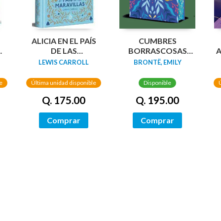
N
ALICIA EN EL PAÍS
CUMBRES
DA
DE LAS
BORRASCOSAS
A
MARAVILLAS
(EDICION LIMITADA
LEWIS CARROLL
BRONTË, EMILY
(EDICIÓN LIMITADA
CANTOS
CON CANTOS
TINTADOS)
e
Última unidad disponible
Disponible
PINTADOS)
Q. 175.00
Q. 195.00
Comprar
Comprar