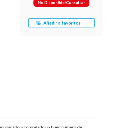
No Disponible/Consultar
Añadir a favoritos
a recuperado y compilado un buen número de