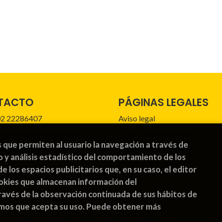
TACTO
PÁGINAS LEGALES
2 22286407
Aviso legal
idos@librosrayuela.com
Condiciones de venta
s que permiten al usuario la navegación a través de
mulario de contacto
Política de privacidad
o y análisis estadístico del comportamiento de los
Política de Cookies
de los espacios publicitarios que, en su caso, el editor
cookies que almacenan información del
avés de la observación continuada de sus hábitos de
emos que acepta su uso. Puede obtener más
a Guatemala | libros juegos
. Todos los Derechos Reservados |
G