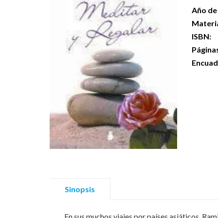
Año de 
Materi
ISBN:
Página
Encuad
Sinopsis
En sus muchos viajes por países asiáticos, Ra