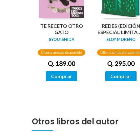
TE RECETO OTRO
REDES (EDICIÓ
GATO
ESPECIAL LIMITA
GUARDAS
SYOU ISHIDA
ELOY MORENO
DRAGÓN) /
NETWORKS
Última unidad disponible
Última unidad disponibl
Q. 189.00
Q. 295.00
Comprar
Comprar
Otros libros del autor