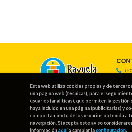
CON
+50
ped
Esta web utiliza cookies propias y de tercero
For
una página web (técnicas), para el seguimient
usuarios (analíticas), que permiten la gestión 
haya incluido en una página (publicitarias) y 
comportamiento de los usuarios obtenida a tr
navegación. Si acepta este aviso considerar
información
aquí
o cambiar la
configuración
.
2026 ©
Rayuel