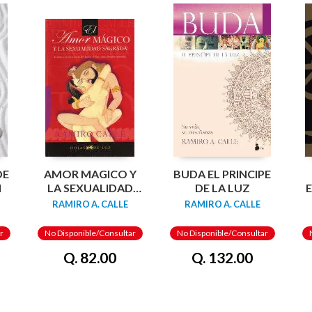
DE
AMOR MAGICO Y
BUDA EL PRINCIPE
N
LA SEXUALIDAD
DE LA LUZ
E
SAGRADA, EL
RAMIRO A. CALLE
RAMIRO A. CALLE
r
No Disponible/Consultar
No Disponible/Consultar
Q. 82.00
Q. 132.00