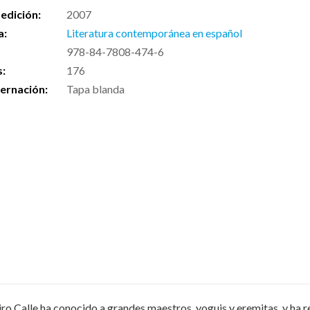
edición:
2007
a:
Literatura contemporánea en español
978-84-7808-474-6
s:
176
ernación:
Tapa blanda
miro Calle ha conocido a grandes maestros, yoguis y eremitas, y h