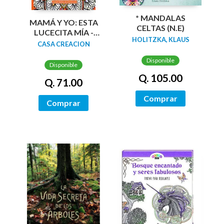
* MANDALAS
MAMÁ Y YO: ESTA
CELTAS (N.E)
LUCECITA MÍA -
HOLITZKA, KLAUS
LIBRO PARA
CASA CREACION
COLOREAR
Disponible
Disponible
Q. 105.00
Q. 71.00
Comprar
Comprar