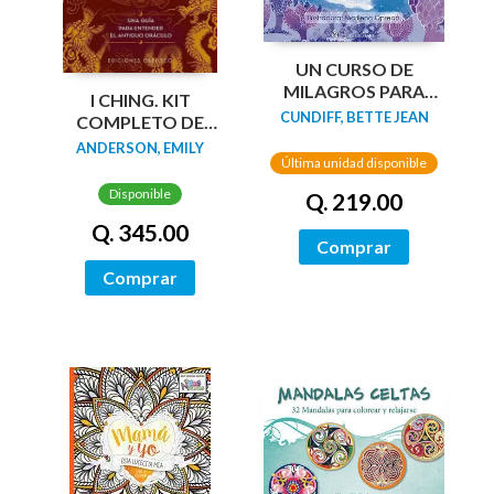
UN CURSO DE
MILAGROS PARA
I CHING. KIT
NIÑOS
CUNDIFF, BETTE JEAN
COMPLETO DE
ADIVINACIÓN +
ANDERSON, EMILY
Última unidad disponible
CARTAS
Disponible
Q. 219.00
Q. 345.00
Comprar
Comprar