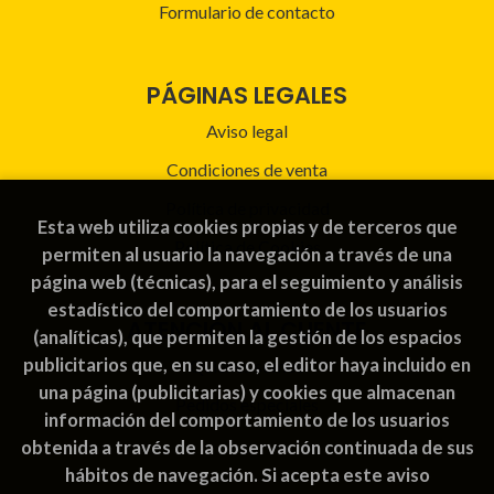
Formulario de contacto
PÁGINAS LEGALES
Aviso legal
Condiciones de venta
Política de privacidad
Esta web utiliza cookies propias y de terceros que
Política de Cookies
permiten al usuario la navegación a través de una
página web (técnicas), para el seguimiento y análisis
estadístico del comportamiento de los usuarios
ATENCIÓN AL CLIENTE
(analíticas), que permiten la gestión de los espacios
publicitarios que, en su caso, el editor haya incluido en
Quiénes somos
una página (publicitarias) y cookies que almacenan
Pedidos especiales
información del comportamiento de los usuarios
obtenida a través de la observación continuada de sus
hábitos de navegación. Si acepta este aviso