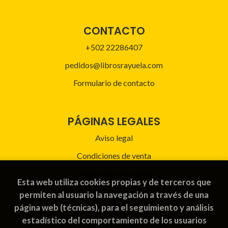
CONTACTO
+502 22286407
pedidos@librosrayuela.com
Formulario de contacto
PÁGINAS LEGALES
Aviso legal
Condiciones de venta
Política de privacidad
Esta web utiliza cookies propias y de terceros que
Política de Cookies
permiten al usuario la navegación a través de una
página web (técnicas), para el seguimiento y análisis
estadístico del comportamiento de los usuarios