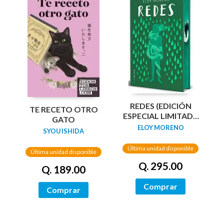
REDES (EDICIÓN
TE RECETO OTRO
ESPECIAL LIMITADA
GATO
GUARDAS DRAGÓN)
ELOY MORENO
SYOU ISHIDA
/ NETWORKS
Última unidad disponible
Última unidad disponible
Q. 295.00
Q. 189.00
Comprar
Comprar