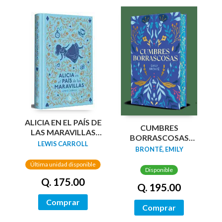
ALICIA EN EL PAÍS DE
CUMBRES
LAS MARAVILLAS
BORRASCOSAS
(EDICIÓN LIMITADA
LEWIS CARROLL
(EDICION LIMITADA
BRONTË, EMILY
CON CANTOS
CANTOS
PINTADOS)
Última unidad disponible
TINTADOS)
Disponible
Q. 175.00
Q. 195.00
Comprar
Comprar