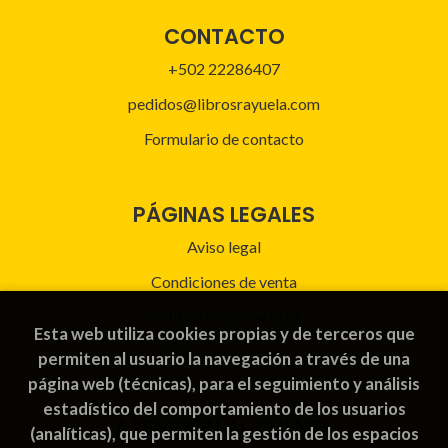
CONTACTO
+502 22286407
pedidos@librosrayuela.com
Formulario de contacto
PÁGINAS LEGALES
Aviso legal
Condiciones de venta
Política de privacidad
Esta web utiliza cookies propias y de terceros que
Política de Cookies
permiten al usuario la navegación a través de una
página web (técnicas), para el seguimiento y análisis
estadístico del comportamiento de los usuarios
ATENCIÓN AL CLIENTE
(analíticas), que permiten la gestión de los espacios