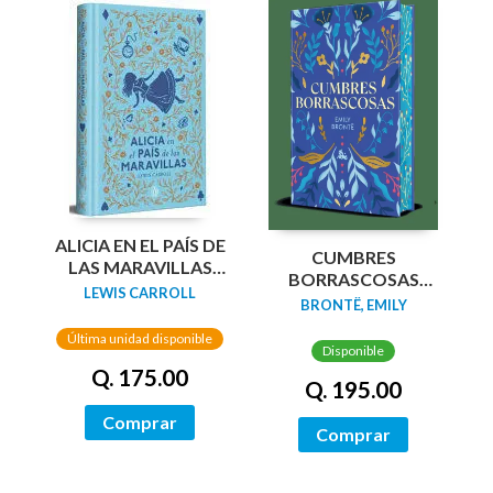
ALICIA EN EL PAÍS DE
CUMBRES
LAS MARAVILLAS
BORRASCOSAS
(EDICIÓN LIMITADA
LEWIS CARROLL
(EDICION LIMITADA
BRONTË, EMILY
CON CANTOS
CANTOS
PINTADOS)
Última unidad disponible
TINTADOS)
Disponible
Q. 175.00
Q. 195.00
Comprar
Comprar