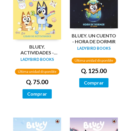
BLUEY. UN CUENTO
- HORA DE DORMIR
BLUEY.
LADYBIRD BOOKS
ACTIVIDADES -
¡MÁS DIVERSIÓN DE
LADYBIRD BOOKS
Última unidad disponible
PASCUA!
Q. 125.00
Última unidad disponible
Q. 75.00
Comprar
Comprar