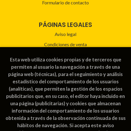
Formulario de contacto
PÁGINAS LEGALES
Aviso legal
Condiciones de venta
Política de privacidad
Esta web utiliza cookies propias y de terceros que
Política de Cookies
permiten al usuario la navegación a través de una
página web (técnicas), para el seguimiento y análisis
estadístico del comportamiento de los usuarios
ATENCIÓN AL CLIENTE
(analíticas), que permiten la gestión de los espacios
publicitarios que, en su caso, el editor haya incluido en
Quiénes somos
una página (publicitarias) y cookies que almacenan
Pedidos especiales
información del comportamiento de los usuarios
obtenida a través de la observación continuada de sus
hábitos de navegación. Si acepta este aviso