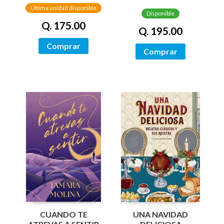
CANTOS
PINTADOS)
Última unidad disponible
TINTADOS)
Disponible
Q. 175.00
Q. 195.00
Comprar
Comprar
UNA NAVIDAD
CUANDO TE