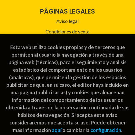
PÁGINAS LEGALES
Aviso legal
Condiciones de venta
Política de privacidad
Esta web utiliza cookies propias y de terceros que
Política de Cookies
permiten al usuario la navegación a través de una
página web (técnicas), para el seguimiento y análisis
estadístico del comportamiento de los usuarios
ATENCIÓN AL CLIENTE
(analíticas), que permiten la gestión de los espacios
publicitarios que, en su caso, el editor haya incluido en
Quiénes somos
una página (publicitarias) y cookies que almacenan
Pedidos especiales
información del comportamiento de los usuarios
obtenida a través de la observación continuada de sus
hábitos de navegación. Si acepta este aviso
consideraremos que acepta su uso. Puede obtener
más información
aquí
o cambiar la
configuración
.
2026 ©
Rayuela Guatemala | libros juegos
. Todos los