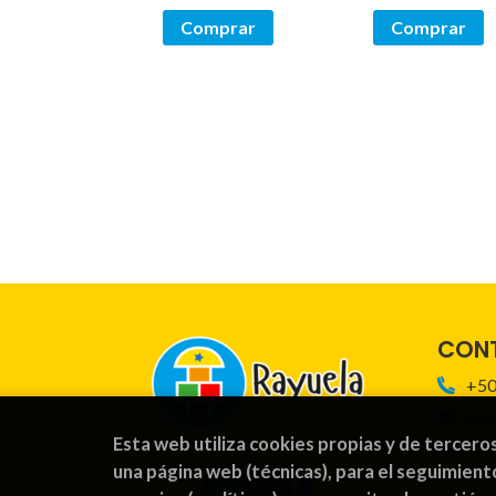
Comprar
Comprar
CON
+50
ped
Esta web utiliza cookies propias y de tercero
For
una página web (técnicas), para el seguimient