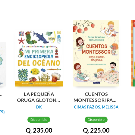
L
LA PEQUEÑA
CUENTOS
ORUGA GLOTONA:
MONTESSORI PARA
MI PRIMERA
CRECER SIN PRISA
DK
CIMAS PAZOS, MELISSA
ENCICLOPEDIA DEL
S),
OCÉANO
Disponible
Disponible
Q. 235.00
Q. 225.00