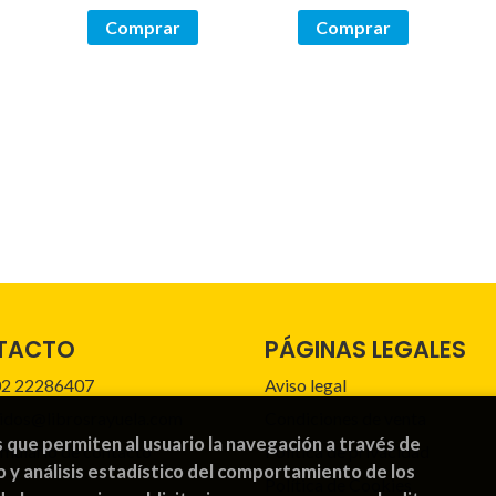
Comprar
Comprar
TACTO
PÁGINAS LEGALES
2 22286407
Aviso legal
idos@librosrayuela.com
Condiciones de venta
s que permiten al usuario la navegación a través de
mulario de contacto
Política de privacidad
o y análisis estadístico del comportamiento de los
Política de Cookies