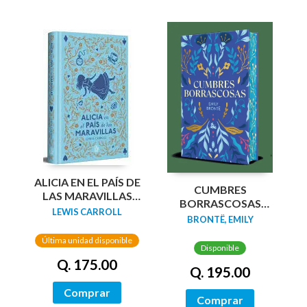
ALICIA EN EL PAÍS DE
CUMBRES
LAS MARAVILLAS
BORRASCOSAS
(EDICIÓN LIMITADA
LEWIS CARROLL
(EDICION LIMITADA
BRONTË, EMILY
CON CANTOS
CANTOS
PINTADOS)
Última unidad disponible
TINTADOS)
Disponible
Q. 175.00
Q. 195.00
Comprar
Comprar