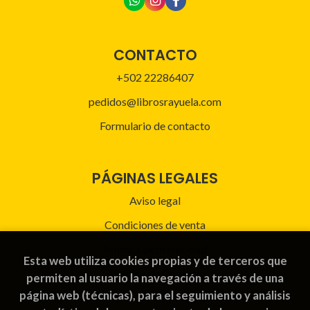
CONTACTO
+502 22286407
pedidos@librosrayuela.com
Formulario de contacto
PÁGINAS LEGALES
Aviso legal
Condiciones de venta
Política de privacidad
Esta web utiliza cookies propias y de terceros que
Política de Cookies
permiten al usuario la navegación a través de una
página web (técnicas), para el seguimiento y análisis