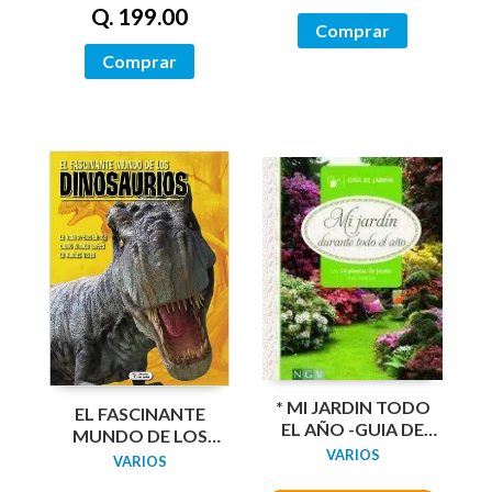
Q. 199.00
Comprar
Comprar
* MI JARDIN TODO
EL FASCINANTE
EL AÑO -GUIA DE
MUNDO DE LOS
JARDIN-
VARIOS
DINOSAURIOS
VARIOS
CTD140