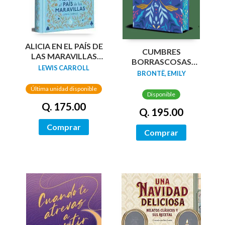
ALICIA EN EL PAÍS DE
CUMBRES
LAS MARAVILLAS
BORRASCOSAS
(EDICIÓN LIMITADA
LEWIS CARROLL
(EDICION LIMITADA
BRONTË, EMILY
CON CANTOS
CANTOS
PINTADOS)
Última unidad disponible
TINTADOS)
Disponible
Q. 175.00
Q. 195.00
Comprar
Comprar