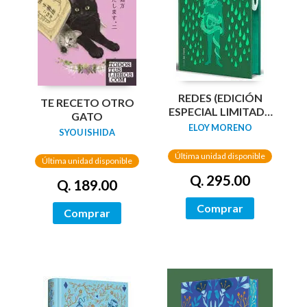
REDES (EDICIÓN
TE RECETO OTRO
ESPECIAL LIMITADA
GATO
GUARDAS DRAGÓN)
ELOY MORENO
SYOU ISHIDA
/ NETWORKS
Última unidad disponible
Última unidad disponible
Q. 295.00
Q. 189.00
Comprar
Comprar