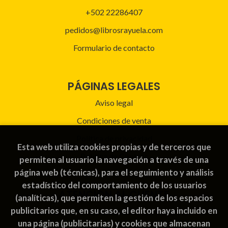
+502 22286407
pedidos@librosrayuela.com
Formulario de contacto
PÁGINAS LEGALES
Aviso legal
Condiciones de venta
Política de privacidad
Esta web utiliza cookies propias y de terceros que
Política de Cookies
permiten al usuario la navegación a través de una
página web (técnicas), para el seguimiento y análisis
estadístico del comportamiento de los usuarios
ATENCIÓN AL CLIENTE
(analíticas), que permiten la gestión de los espacios
publicitarios que, en su caso, el editor haya incluido en
Quiénes somos
una página (publicitarias) y cookies que almacenan