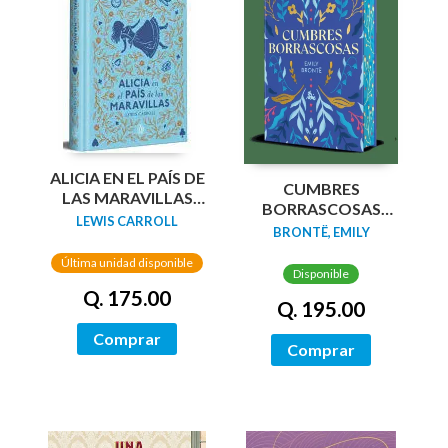
ALICIA EN EL PAÍS DE
CUMBRES
LAS MARAVILLAS
BORRASCOSAS
(EDICIÓN LIMITADA
LEWIS CARROLL
(EDICION LIMITADA
BRONTË, EMILY
CON CANTOS
CANTOS
PINTADOS)
Última unidad disponible
TINTADOS)
Disponible
Q. 175.00
Q. 195.00
Comprar
Comprar