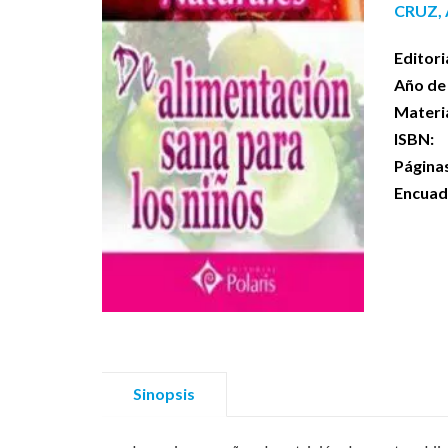
CRUZ,
Editori
Año de 
Materi
ISBN:
Página
Encuad
Sinopsis