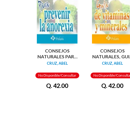
CONSEJOS
CONSEJOS
NATURALES PARA
NATURALES, GUI
PREVENIR LA
DE VITAMINAS 
CRUZ, ABEL
CRUZ, ABEL
ANOREXIA.
MINERALES.
POLARIS
POLARIS
No Disponible/Consultar
No Disponible/Consulta
Q. 42.00
Q. 42.00