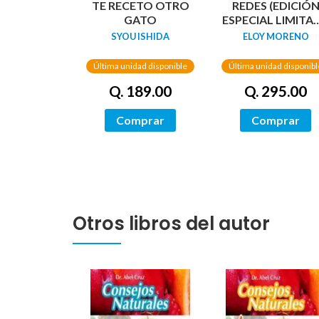
TE RECETO OTRO
REDES (EDICIÓ
GATO
ESPECIAL LIMITA
GUARDAS
SYOU ISHIDA
ELOY MORENO
DRAGÓN) /
NETWORKS
Última unidad disponible
Última unidad disponibl
Q. 189.00
Q. 295.00
Comprar
Comprar
Otros libros del autor