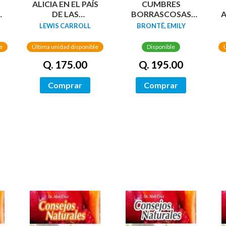
N
ALICIA EN EL PAÍS
CUMBRES
DA
DE LAS
BORRASCOSAS
A
MARAVILLAS
(EDICION LIMITADA
LEWIS CARROLL
BRONTË, EMILY
(EDICIÓN LIMITADA
CANTOS
CON CANTOS
TINTADOS)
e
Última unidad disponible
Disponible
PINTADOS)
Q. 175.00
Q. 195.00
Comprar
Comprar