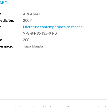
 ABEL
al:
ARGUVAL
edición:
2007
a:
Literatura contemporánea en español
978-84-96435-94-0
s:
208
ernación:
Tapa blanda