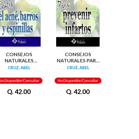
CONSEJOS
CONSEJOS
NATURALES
NATURALES PARA
CONTRA EL ACNE,
PREVENIR
CRUZ, ABEL
CRUZ, ABEL
BARROS Y
INFARTOS. POLARIS
ESPINILLAS.
No Disponible/Consultar
No Disponible/Consultar
POLARIS
Q. 42.00
Q. 42.00