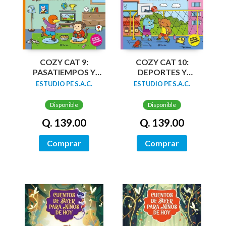
COZY CAT 9:
COZY CAT 10:
PASATIEMPOS Y
DEPORTES Y
SONRISAS
DIVERSION
ESTUDIO PE S.A.C.
ESTUDIO PE S.A.C.
Disponible
Disponible
Q. 139.00
Q. 139.00
Comprar
Comprar