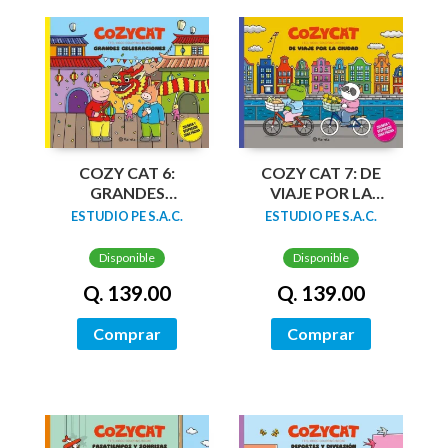
COZY CAT 6:
COZY CAT 7: DE
GRANDES
VIAJE POR LA
CELEBRACIONES
CIUDAD
ESTUDIO PE S.A.C.
ESTUDIO PE S.A.C.
Disponible
Disponible
Q. 139.00
Q. 139.00
Comprar
Comprar