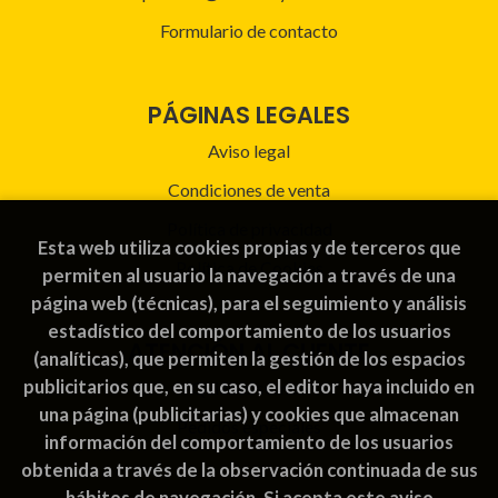
Formulario de contacto
PÁGINAS LEGALES
Aviso legal
Condiciones de venta
Política de privacidad
Esta web utiliza cookies propias y de terceros que
Política de Cookies
permiten al usuario la navegación a través de una
página web (técnicas), para el seguimiento y análisis
estadístico del comportamiento de los usuarios
ATENCIÓN AL CLIENTE
(analíticas), que permiten la gestión de los espacios
publicitarios que, en su caso, el editor haya incluido en
Quiénes somos
una página (publicitarias) y cookies que almacenan
Pedidos especiales
información del comportamiento de los usuarios
obtenida a través de la observación continuada de sus
hábitos de navegación. Si acepta este aviso