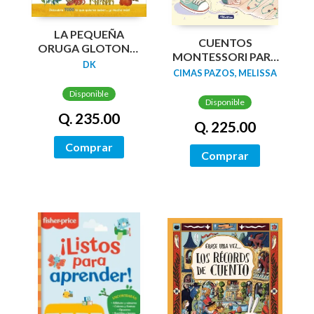
LA PEQUEÑA
CUENTOS
ORUGA GLOTONA:
MONTESSORI PARA
MI PRIMERA
DK
CRECER SIN PRISA
CIMAS PAZOS, MELISSA
ENCICLOPEDIA DEL
OCÉANO
Disponible
Disponible
Q. 235.00
Q. 225.00
Comprar
Comprar