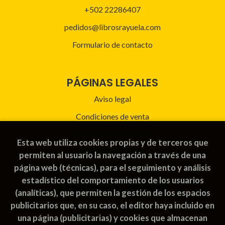
+502 22286407
pedidos@librosrayuela.com
Formulario de contacto
PÁGINAS LEGALES
Aviso legal
Condiciones de venta
Política de privacidad
Esta web utiliza cookies propias y de terceros que
Política de Cookies
permiten al usuario la navegación a través de una
página web (técnicas), para el seguimiento y análisis
estadístico del comportamiento de los usuarios
ATENCIÓN AL CLIENTE
(analíticas), que permiten la gestión de los espacios
publicitarios que, en su caso, el editor haya incluido en
Quiénes somos
una página (publicitarias) y cookies que almacenan
Pedidos especiales