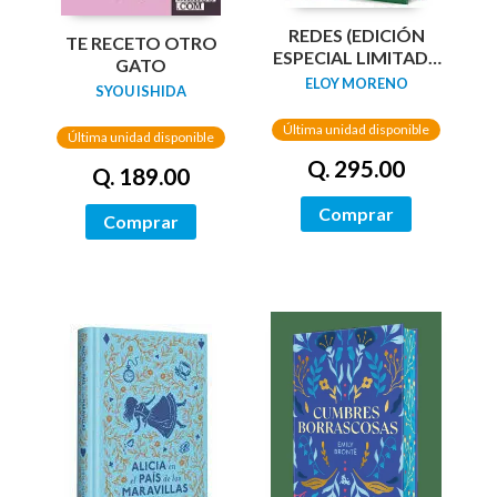
REDES (EDICIÓN
TE RECETO OTRO
ESPECIAL LIMITADA
GATO
GUARDAS DRAGÓN)
ELOY MORENO
SYOU ISHIDA
/ NETWORKS
Última unidad disponible
Última unidad disponible
Q. 295.00
Q. 189.00
Comprar
Comprar