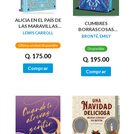
ALICIA EN EL PAÍS DE
CUMBRES
LAS MARAVILLAS
BORRASCOSAS
(EDICIÓN LIMITADA
LEWIS CARROLL
(EDICION LIMITADA
BRONTË, EMILY
CON CANTOS
CANTOS
PINTADOS)
Última unidad disponible
TINTADOS)
Disponible
Q. 175.00
Q. 195.00
Comprar
Comprar