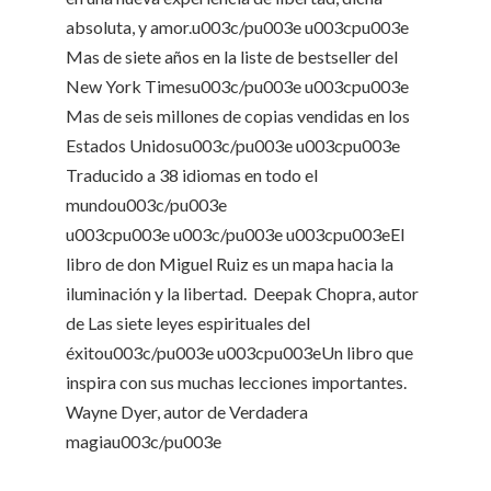
absoluta, y amor.u003c/pu003e u003cpu003e
Mas de siete años en la liste de bestseller del
New York Timesu003c/pu003e u003cpu003e
Mas de seis millones de copias vendidas en los
Estados Unidosu003c/pu003e u003cpu003e
Traducido a 38 idiomas en todo el
mundou003c/pu003e
u003cpu003e u003c/pu003e u003cpu003eEl
libro de don Miguel Ruiz es un mapa hacia la
iluminación y la libertad.  Deepak Chopra, autor
de Las siete leyes espirituales del
éxitou003c/pu003e u003cpu003eUn libro que
inspira con sus muchas lecciones importantes. 
Wayne Dyer, autor de Verdadera
magiau003c/pu003e