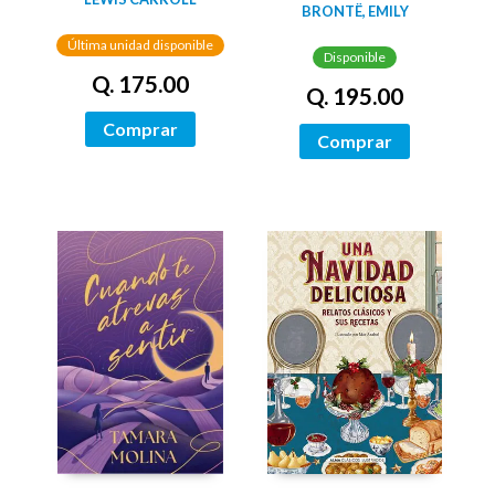
(EDICION LIMITADA
BRONTË, EMILY
CON CANTOS
CANTOS
PINTADOS)
Última unidad disponible
TINTADOS)
Disponible
Q. 175.00
Q. 195.00
Comprar
Comprar