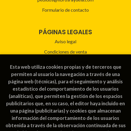
Formulario de contacto
PÁGINAS LEGALES
Aviso legal
Condiciones de venta
Política de privacidad
Esta web utiliza cookies propias y de terceros que
Política de Cookies
permiten al usuario la navegación a través de una
página web (técnicas), para el seguimiento y análisis
estadístico del comportamiento de los usuarios
ATENCIÓN AL CLIENTE
(analíticas), que permiten la gestión de los espacios
publicitarios que, en su caso, el editor haya incluido en
Quiénes somos
una página (publicitarias) y cookies que almacenan
Pedidos especiales
información del comportamiento de los usuarios
obtenida a través de la observación continuada de sus