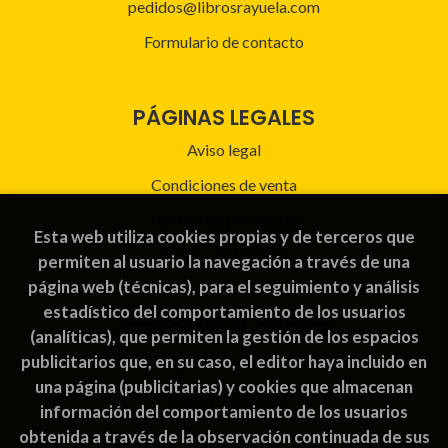
pedidos@librosrayuela.com
Formulario de contacto
PÁGINAS LEGALES
Aviso legal
Condiciones de venta
Política de privacidad
Esta web utiliza cookies propias y de terceros que
Política de Cookies
permiten al usuario la navegación a través de una
página web (técnicas), para el seguimiento y análisis
estadístico del comportamiento de los usuarios
ATENCIÓN AL CLIENTE
(analíticas), que permiten la gestión de los espacios
publicitarios que, en su caso, el editor haya incluido en
Quiénes somos
una página (publicitarias) y cookies que almacenan
Pedidos especiales
información del comportamiento de los usuarios
obtenida a través de la observación continuada de sus