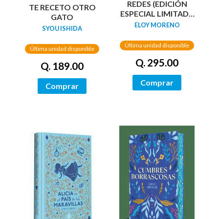
REDES (EDICIÓN
TE RECETO OTRO
ESPECIAL LIMITADA
GATO
GUARDAS DRAGÓN)
ELOY MORENO
SYOU ISHIDA
/ NETWORKS
Última unidad disponible
Última unidad disponible
Q. 295.00
Q. 189.00
Comprar
Comprar