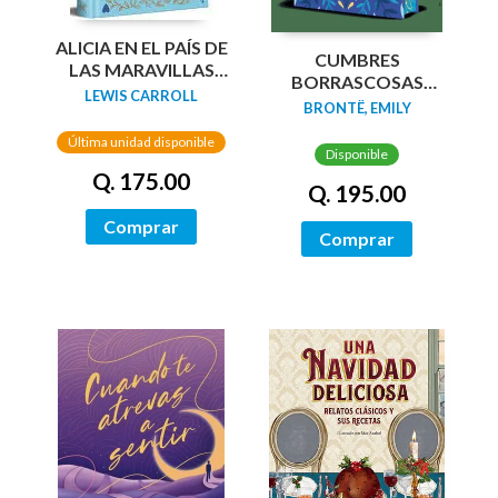
ALICIA EN EL PAÍS DE
CUMBRES
LAS MARAVILLAS
BORRASCOSAS
(EDICIÓN LIMITADA
LEWIS CARROLL
(EDICION LIMITADA
BRONTË, EMILY
CON CANTOS
CANTOS
PINTADOS)
Última unidad disponible
TINTADOS)
Disponible
Q. 175.00
Q. 195.00
Comprar
Comprar