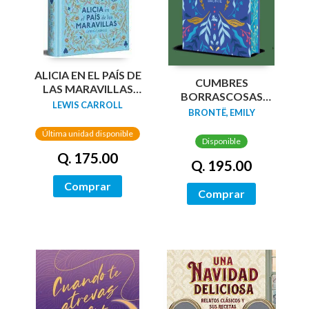
ALICIA EN EL PAÍS DE
CUMBRES
LAS MARAVILLAS
BORRASCOSAS
(EDICIÓN LIMITADA
LEWIS CARROLL
(EDICION LIMITADA
BRONTË, EMILY
CON CANTOS
CANTOS
PINTADOS)
Última unidad disponible
TINTADOS)
Disponible
Q. 175.00
Q. 195.00
Comprar
Comprar