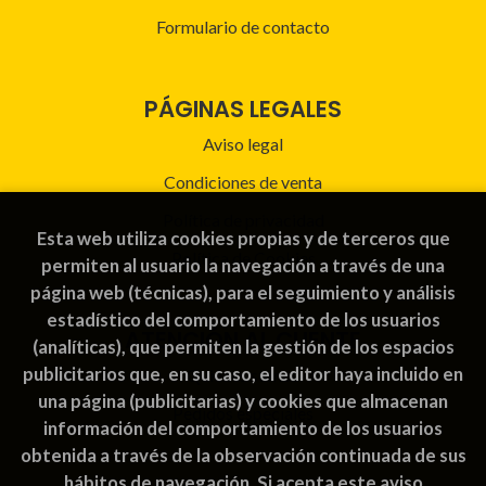
Formulario de contacto
PÁGINAS LEGALES
Aviso legal
Condiciones de venta
Política de privacidad
Esta web utiliza cookies propias y de terceros que
Política de Cookies
permiten al usuario la navegación a través de una
página web (técnicas), para el seguimiento y análisis
estadístico del comportamiento de los usuarios
ATENCIÓN AL CLIENTE
(analíticas), que permiten la gestión de los espacios
publicitarios que, en su caso, el editor haya incluido en
Quiénes somos
una página (publicitarias) y cookies que almacenan
Pedidos especiales
información del comportamiento de los usuarios
obtenida a través de la observación continuada de sus
hábitos de navegación. Si acepta este aviso