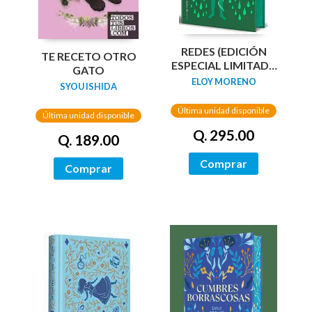
REDES (EDICIÓN
TE RECETO OTRO
ESPECIAL LIMITADA
GATO
GUARDAS DRAGÓN)
ELOY MORENO
SYOU ISHIDA
/ NETWORKS
Última unidad disponible
Última unidad disponible
Q. 295.00
Q. 189.00
Comprar
Comprar