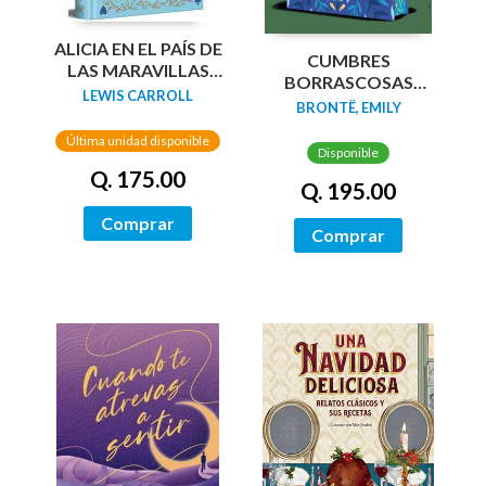
ALICIA EN EL PAÍS DE
CUMBRES
LAS MARAVILLAS
BORRASCOSAS
(EDICIÓN LIMITADA
LEWIS CARROLL
(EDICION LIMITADA
BRONTË, EMILY
CON CANTOS
CANTOS
PINTADOS)
Última unidad disponible
TINTADOS)
Disponible
Q. 175.00
Q. 195.00
Comprar
Comprar