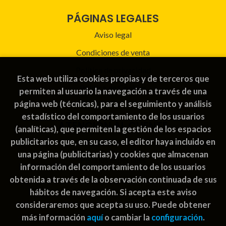
PÁGINAS LEGALES
Aviso legal
Condiciones de venta
Política de privacidad
Esta web utiliza cookies propias y de terceros que
Política de Cookies
permiten al usuario la navegación a través de una
página web (técnicas), para el seguimiento y análisis
estadístico del comportamiento de los usuarios
ATENCIÓN AL CLIENTE
(analíticas), que permiten la gestión de los espacios
publicitarios que, en su caso, el editor haya incluido en
Quiénes somos
una página (publicitarias) y cookies que almacenan
Pedidos especiales
información del comportamiento de los usuarios
obtenida a través de la observación continuada de sus
hábitos de navegación. Si acepta este aviso
consideraremos que acepta su uso. Puede obtener
más información
aquí
o cambiar la
configuración
.
2026 ©
Rayuela Guatemala | libros juegos
. Todos los