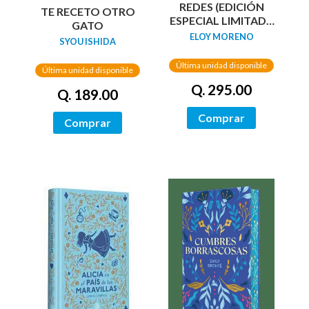
REDES (EDICIÓN
TE RECETO OTRO
ESPECIAL LIMITADA
GATO
GUARDAS DRAGÓN)
ELOY MORENO
SYOU ISHIDA
/ NETWORKS
Última unidad disponible
Última unidad disponible
Q. 295.00
Q. 189.00
Comprar
Comprar