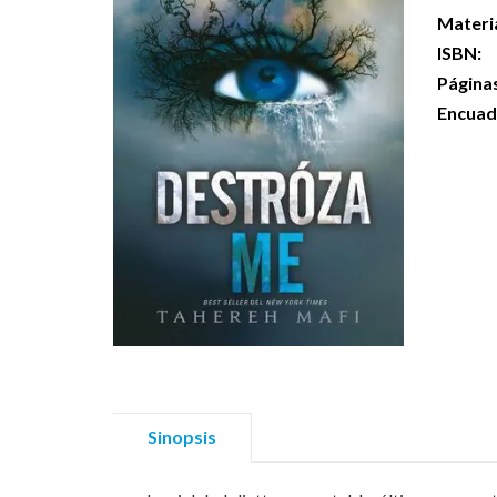
Materi
ISBN:
Página
Encuad
Sinopsis