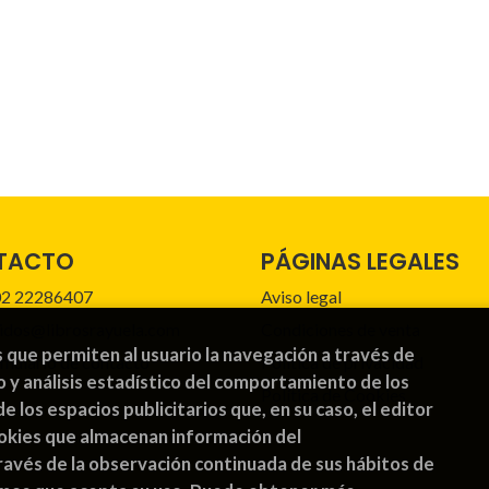
TACTO
PÁGINAS LEGALES
2 22286407
Aviso legal
idos@librosrayuela.com
Condiciones de venta
s que permiten al usuario la navegación a través de
mulario de contacto
Política de privacidad
o y análisis estadístico del comportamiento de los
Política de Cookies
de los espacios publicitarios que, en su caso, el editor
cookies que almacenan información del
avés de la observación continuada de sus hábitos de