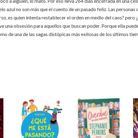
tocó a alguien, lo mató. Por eso lleva 264 días encerrada en una celd
cielo azul no son más que el cuento de un pasado feliz. Las personas
rso, es quien intenta restablecer el orden en medio del caos? pero 
uelve una obsesión para aquellos que buscan poder. Porque ella pue
o de una de las sagas distópicas más exitosas de los últimos tiem