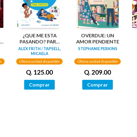
¿QUE ME ESTA
OVERDUE: UN
PASANDO? PARA
AMOR PENDIENTE
CHICOS
ALEX FRITH / TAPSELL,
STEPHANIE PERKINS
MICAELA
e
Última unidad disponible
Última unidad disponible
Q. 125.00
Q. 209.00
Comprar
Comprar