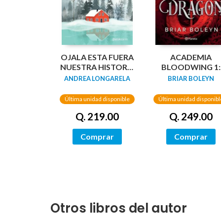
OJALA ESTA FUERA
ACADEMIA
NUESTRA HISTORIA
BLOODWING 1:
DE AMOR
SANGRE DE
ANDREA LONGARELA
BRIAR BOLEYN
DRAGÓN
Última unidad disponible
Última unidad disponibl
Q. 219.00
Q. 249.00
Comprar
Comprar
Otros libros del autor