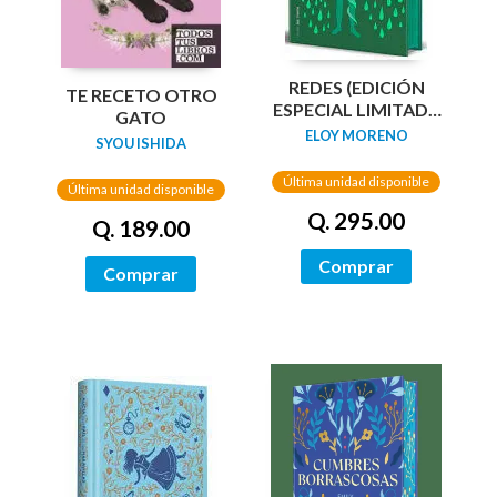
REDES (EDICIÓN
TE RECETO OTRO
ESPECIAL LIMITADA
GATO
GUARDAS DRAGÓN)
ELOY MORENO
SYOU ISHIDA
/ NETWORKS
Última unidad disponible
Última unidad disponible
Q. 295.00
Q. 189.00
Comprar
Comprar