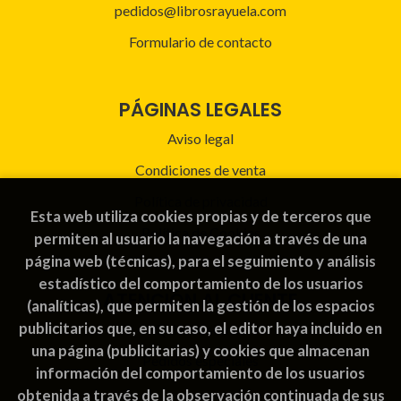
pedidos@librosrayuela.com
Formulario de contacto
PÁGINAS LEGALES
Aviso legal
Condiciones de venta
Política de privacidad
Esta web utiliza cookies propias y de terceros que
Política de Cookies
permiten al usuario la navegación a través de una
página web (técnicas), para el seguimiento y análisis
estadístico del comportamiento de los usuarios
ATENCIÓN AL CLIENTE
(analíticas), que permiten la gestión de los espacios
publicitarios que, en su caso, el editor haya incluido en
Quiénes somos
una página (publicitarias) y cookies que almacenan
Pedidos especiales
información del comportamiento de los usuarios
obtenida a través de la observación continuada de sus