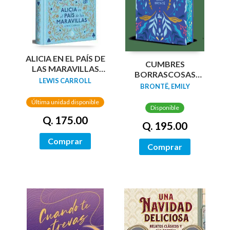
ALICIA EN EL PAÍS DE
CUMBRES
LAS MARAVILLAS
BORRASCOSAS
(EDICIÓN LIMITADA
LEWIS CARROLL
(EDICION LIMITADA
BRONTË, EMILY
CON CANTOS
CANTOS
PINTADOS)
Última unidad disponible
TINTADOS)
Disponible
Q. 175.00
Q. 195.00
Comprar
Comprar