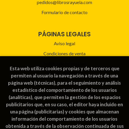
pedidos@librosrayuela.com
Formulario de contacto
PÁGINAS LEGALES
Aviso legal
Condiciones de venta
Política de privacidad
Esta web utiliza cookies propias y de terceros que
Política de Cookies
permiten al usuario la navegación a través de una
página web (técnicas), para el seguimiento y análisis
estadístico del comportamiento de los usuarios
ATENCIÓN AL CLIENTE
(analíticas), que permiten la gestión de los espacios
publicitarios que, en su caso, el editor haya incluido en
Quiénes somos
una página (publicitarias) y cookies que almacenan
Pedidos especiales
información del comportamiento de los usuarios
obtenida a través de la observación continuada de sus