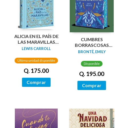
ALICIA EN EL PAÍS DE
CUMBRES
LAS MARAVILLAS
BORRASCOSAS
(EDICIÓN LIMITADA
LEWIS CARROLL
(EDICION LIMITADA
BRONTË, EMILY
CON CANTOS
CANTOS
PINTADOS)
Última unidad disponible
TINTADOS)
Disponible
Q. 175.00
Q. 195.00
Comprar
Comprar