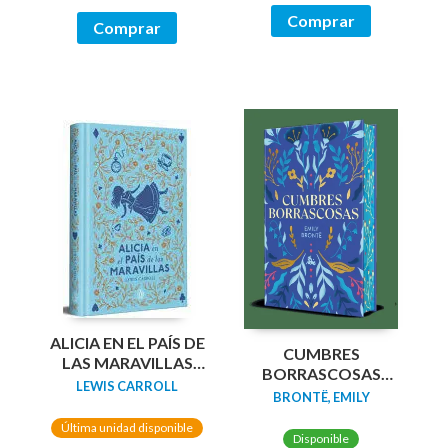
Comprar
Comprar
ALICIA EN EL PAÍS DE
CUMBRES
LAS MARAVILLAS
BORRASCOSAS
(EDICIÓN LIMITADA
LEWIS CARROLL
(EDICION LIMITADA
BRONTË, EMILY
CON CANTOS
CANTOS
PINTADOS)
Última unidad disponible
TINTADOS)
Disponible