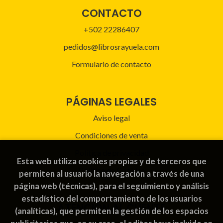
CONTACTO
+502 22286407
pedidos@librosrayuela.com
Formulario de contacto
PÁGINAS LEGALES
Aviso legal
Condiciones de venta
Política de privacidad
Esta web utiliza cookies propias y de terceros que
Política de Cookies
permiten al usuario la navegación a través de una
página web (técnicas), para el seguimiento y análisis
estadístico del comportamiento de los usuarios
ATENCIÓN AL CLIENTE
(analíticas), que permiten la gestión de los espacios