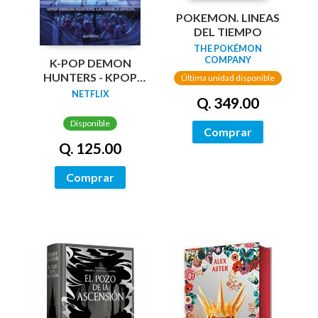
POKEMON. LINEAS
DEL TIEMPO
THE POKÉMON
COMPANY
K-POP DEMON
HUNTERS - KPOP
Última unidad disponible
DEMON HUNTERS:
NETFLIX
Q. 349.00
LA NOVEL·LA
OFICIAL
Disponible
Comprar
Q. 125.00
Comprar