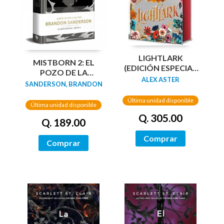
LIGHTLARK
MISTBORN 2: EL
(EDICIÓN ESPECIAL
POZO DE LA
CANTOS
ALEX ASTER
ASCENSION
SANDERSON, BRANDON
PINTADOS)
(EDICION LIMITADA)
Última unidad disponible
Última unidad disponible
Q. 305.00
Q. 189.00
Comprar
Comprar