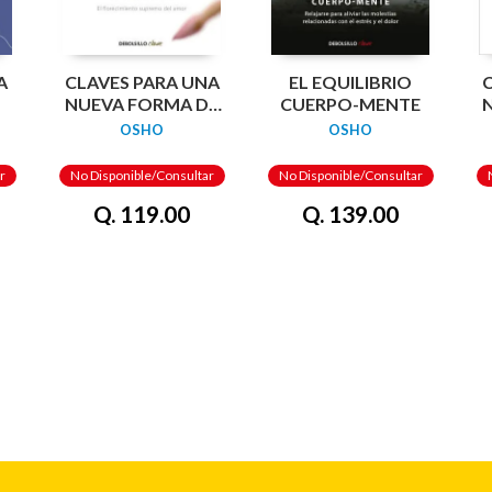
A
CLAVES PARA UNA
EL EQUILIBRIO
C
NUEVA FORMA DE
CUERPO-MENTE
VIVIR 9:
OSHO
OSHO
COMPASIÓN (EL
(
FLORECIMIENTO
r
No Disponible/Consultar
No Disponible/Consultar
SUPREMO DEL
Q. 119.00
Q. 139.00
AMOR)