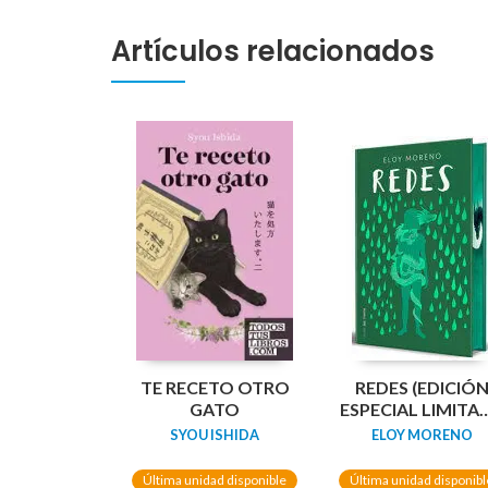
Artículos relacionados
TE RECETO OTRO
REDES (EDICIÓ
GATO
ESPECIAL LIMITA
GUARDAS
SYOU ISHIDA
ELOY MORENO
DRAGÓN) /
NETWORKS
Última unidad disponible
Última unidad disponibl