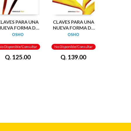
LAVES PARA UNA
CLAVES PARA UNA
NUEVA FORMA DE
NUEVA FORMA DE
VIVIR 1: ALEGRÍA
VIVIR 6: INTUICIÓN
OSHO
OSHO
LA FELICIDAD QUE
(EL
SURGE DEL
CONOCIMIENTO
No Disponible/Consultar
No Disponible/Consultar
INTERIOR)
QUE TRASCIENDE
Q. 125.00
Q. 139.00
LA LÓGICA)