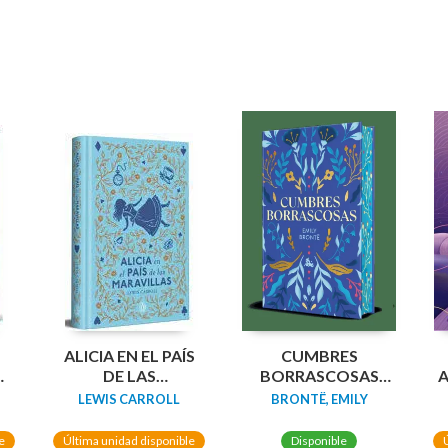
N
ALICIA EN EL PAÍS
CUMBRES
DA
DE LAS
BORRASCOSAS
A
MARAVILLAS
(EDICION LIMITADA
LEWIS CARROLL
BRONTË, EMILY
(EDICIÓN LIMITADA
CANTOS
CON CANTOS
TINTADOS)
e
Última unidad disponible
Disponible