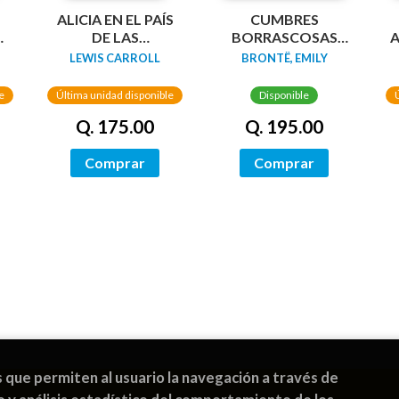
N
ALICIA EN EL PAÍS
CUMBRES
DA
DE LAS
BORRASCOSAS
A
MARAVILLAS
(EDICION LIMITADA
LEWIS CARROLL
BRONTË, EMILY
(EDICIÓN LIMITADA
CANTOS
CON CANTOS
TINTADOS)
e
Última unidad disponible
Disponible
PINTADOS)
Q. 175.00
Q. 195.00
Comprar
Comprar
s que permiten al usuario la navegación a través de