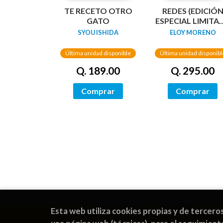
TE RECETO OTRO
REDES (EDICIÓ
GATO
ESPECIAL LIMITA
GUARDAS
SYOU ISHIDA
ELOY MORENO
DRAGÓN) /
NETWORKS
Última unidad disponible
Última unidad disponibl
Q. 189.00
Q. 295.00
Comprar
Comprar
Esta web utiliza cookies propias y de tercero