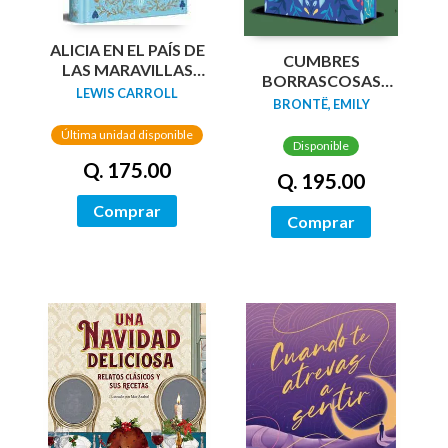
ALICIA EN EL PAÍS DE
CUMBRES
LAS MARAVILLAS
BORRASCOSAS
(EDICIÓN LIMITADA
LEWIS CARROLL
(EDICION LIMITADA
BRONTË, EMILY
CON CANTOS
CANTOS
PINTADOS)
Última unidad disponible
TINTADOS)
Disponible
Q. 175.00
Q. 195.00
Comprar
Comprar