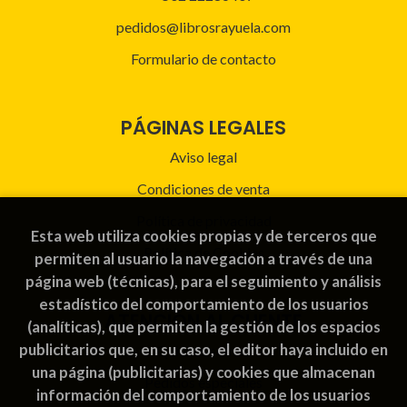
pedidos@librosrayuela.com
Formulario de contacto
PÁGINAS LEGALES
Aviso legal
Condiciones de venta
Política de privacidad
Esta web utiliza cookies propias y de terceros que
Política de Cookies
permiten al usuario la navegación a través de una
página web (técnicas), para el seguimiento y análisis
estadístico del comportamiento de los usuarios
ATENCIÓN AL CLIENTE
(analíticas), que permiten la gestión de los espacios
publicitarios que, en su caso, el editor haya incluido en
Quiénes somos
una página (publicitarias) y cookies que almacenan
Pedidos especiales
información del comportamiento de los usuarios