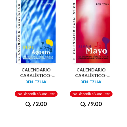
CALENDARIO
CALENDARIO
CABALÍSTICO-
CABALÍSTICO-
AGOSTO
MAYO
BEN ITZJAK
BEN ITZJAK
No Disponible/Consultar
No Disponible/Consultar
Q. 72.00
Q. 79.00