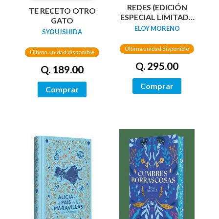
REDES (EDICIÓN
TE RECETO OTRO
ESPECIAL LIMITADA
GATO
GUARDAS DRAGÓN)
ELOY MORENO
SYOU ISHIDA
/ NETWORKS
Última unidad disponible
Última unidad disponible
Q. 295.00
Q. 189.00
Comprar
Comprar