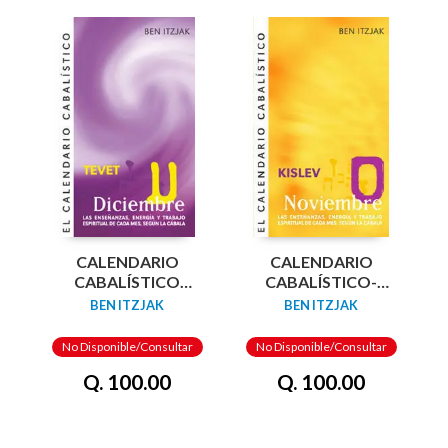
CALENDARIO
CALENDARIO
CABALÍSTICO
CABALÍSTICO-
DICIEMBRE
NOVIEMBRE
BEN ITZJAK
BEN ITZJAK
No Disponible/Consultar
No Disponible/Consultar
Q. 100.00
Q. 100.00