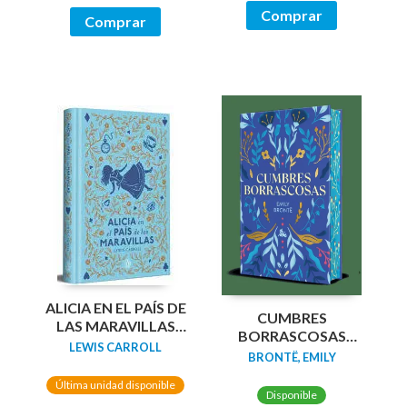
Comprar
Comprar
ALICIA EN EL PAÍS DE
CUMBRES
LAS MARAVILLAS
BORRASCOSAS
(EDICIÓN LIMITADA
LEWIS CARROLL
(EDICION LIMITADA
BRONTË, EMILY
CON CANTOS
CANTOS
PINTADOS)
Última unidad disponible
TINTADOS)
Disponible