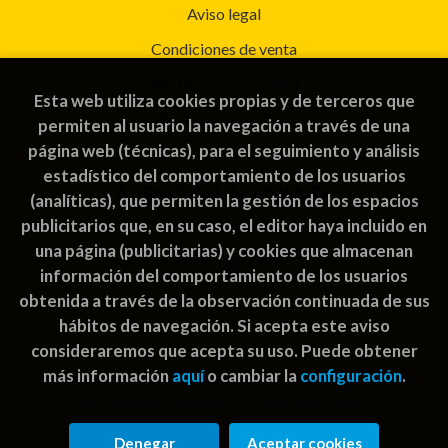
Aviso legal
Condiciones de venta
Política de privacidad
Esta web utiliza cookies propias y de terceros que
Política de Cookies
permiten al usuario la navegación a través de una
página web (técnicas), para el seguimiento y análisis
estadístico del comportamiento de los usuarios
ATENCIÓN AL CLIENTE
(analíticas), que permiten la gestión de los espacios
publicitarios que, en su caso, el editor haya incluido en
Quiénes somos
una página (publicitarias) y cookies que almacenan
Pedidos especiales
información del comportamiento de los usuarios
obtenida a través de la observación continuada de sus
hábitos de navegación. Si acepta este aviso
consideraremos que acepta su uso. Puede obtener
más información
aquí
o cambiar la
configuración
.
2026 ©
Rayuela Guatemala | libros juegos
. Todos los
Derechos Reservados |
Grupo Trevenque
Denegar
Aceptar cookies