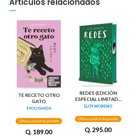
Artículos relacionados
REDES (EDICIÓN
TE RECETO OTRO
ESPECIAL LIMITADA
GATO
GUARDAS DRAGÓN)
ELOY MORENO
SYOU ISHIDA
/ NETWORKS
Última unidad disponible
Última unidad disponible
Q. 295.00
Q. 189.00