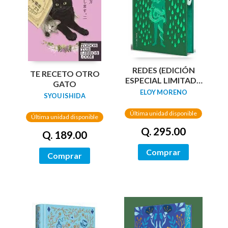
REDES (EDICIÓN
TE RECETO OTRO
ESPECIAL LIMITADA
GATO
GUARDAS DRAGÓN)
ELOY MORENO
SYOU ISHIDA
/ NETWORKS
Última unidad disponible
Última unidad disponible
Q. 295.00
Q. 189.00
Comprar
Comprar