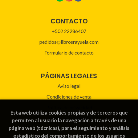
CONTACTO
+502 22286407
pedidos@librosrayuela.com
Formulario de contacto
PÁGINAS LEGALES
Aviso legal
Condiciones de venta
Política de privacidad
Esta web utiliza cookies propias y de terceros que
Política de Cookies
permiten al usuario la navegación a través de una
página web (técnicas), para el seguimiento y análisis
estadístico del comportamiento de los usuarios