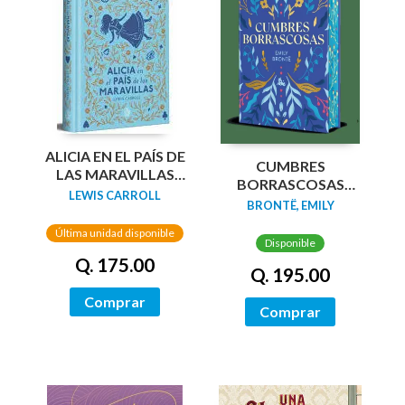
ALICIA EN EL PAÍS DE
CUMBRES
LAS MARAVILLAS
BORRASCOSAS
(EDICIÓN LIMITADA
LEWIS CARROLL
(EDICION LIMITADA
BRONTË, EMILY
CON CANTOS
CANTOS
PINTADOS)
Última unidad disponible
TINTADOS)
Disponible
Q. 175.00
Q. 195.00
Comprar
Comprar