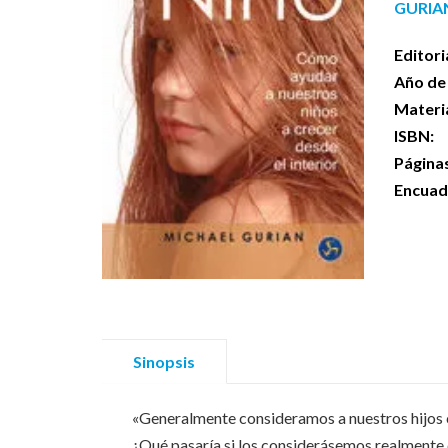
GURIA
Editori
Año de 
Materi
ISBN:
Página
Encuad
Sinopsis
«Generalmente consideramos a nuestros hijos 
¿Qué pasaría si los considerásemos realmente