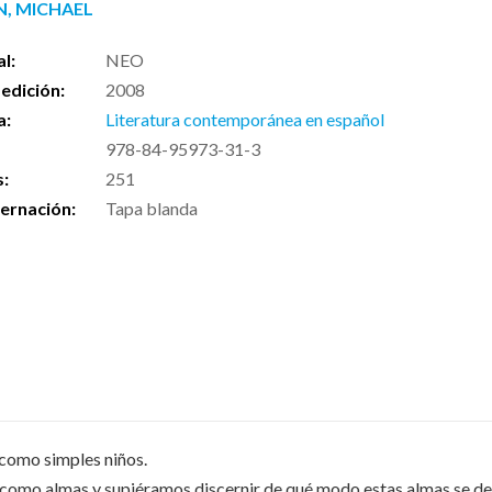
N, MICHAEL
al:
NEO
edición:
2008
a:
Literatura contemporánea en español
978-84-95973-31-3
s:
251
ernación:
Tapa blanda
como simples niños.
 como almas y supiéramos discernir de qué modo estas almas se de