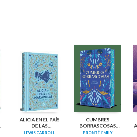
N
ALICIA EN EL PAÍS
CUMBRES
DA
DE LAS
BORRASCOSAS
A
MARAVILLAS
(EDICION LIMITADA
LEWIS CARROLL
BRONTË, EMILY