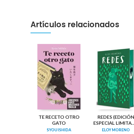
Artículos relacionados
TE RECETO OTRO
REDES (EDICIÓ
GATO
ESPECIAL LIMITA
GUARDAS
SYOU ISHIDA
ELOY MORENO