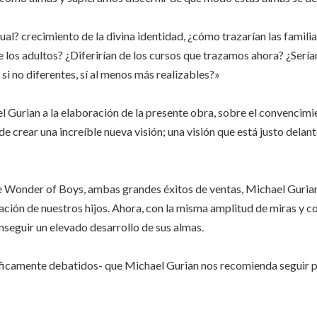
tual? crecimiento de la divina identidad, ¿cómo trazarían las famili
de los adultos? ¿Diferirían de los cursos que trazamos ahora? ¿Serí
si no diferentes, sí al menos más realizables?»
el Gurian a la elaboración de la presente obra, sobre el convencim
de crear una increíble nueva visión; una visión que está justo delan
 Wonder of Boys, ambas grandes éxitos de ventas, Michael Gurian 
cación de nuestros hijos. Ahora, con la misma amplitud de miras y
nseguir un elevado desarrollo de sus almas.
icamente debatidos- que Michael Gurian nos recomienda seguir pa