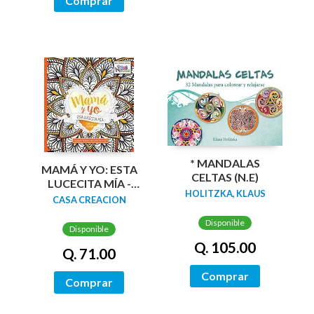
Comprar
* MANDALAS
MAMÁ Y YO: ESTA
CELTAS (N.E)
LUCECITA MÍA -
HOLITZKA, KLAUS
LIBRO PARA
CASA CREACION
COLOREAR
Disponible
Disponible
Q. 105.00
Q. 71.00
Comprar
Comprar