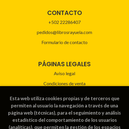
CONTACTO
+502 22286407
pedidos@librosrayuela.com
Formulario de contacto
PÁGINAS LEGALES
Aviso legal
Condiciones de venta
Política de privacidad
Esta web utiliza cookies propias y de terceros que
Política de Cookies
permiten al usuario la navegación a través de una
página web (técnicas), para el seguimiento y análisis
estadístico del comportamiento de los usuarios
ATENCIÓN AL CLIENTE
(analíticas), que permiten la gestión de los espacios