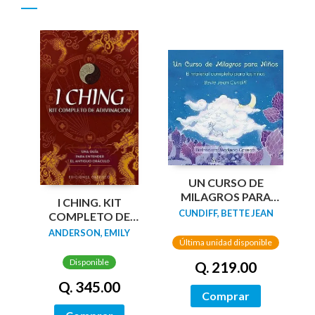
UN CURSO DE
MILAGROS PARA
I CHING. KIT
NIÑOS
CUNDIFF, BETTE JEAN
COMPLETO DE
ADIVINACIÓN +
ANDERSON, EMILY
Última unidad disponible
CARTAS
Disponible
Q. 219.00
Q. 345.00
Comprar