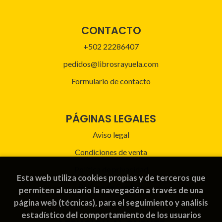
CONTACTO
+502 22286407
pedidos@librosrayuela.com
Formulario de contacto
PÁGINAS LEGALES
Aviso legal
Condiciones de venta
Política de privacidad
Esta web utiliza cookies propias y de terceros que
Política de Cookies
permiten al usuario la navegación a través de una
página web (técnicas), para el seguimiento y análisis
estadístico del comportamiento de los usuarios