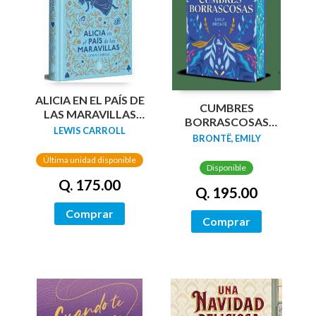
ALICIA EN EL PAÍS DE
CUMBRES
LAS MARAVILLAS
BORRASCOSAS
(EDICIÓN LIMITADA
LEWIS CARROLL
(EDICION LIMITADA
BRONTË, EMILY
CON CANTOS
CANTOS
PINTADOS)
Última unidad disponible
TINTADOS)
Disponible
Q. 175.00
Q. 195.00
Comprar
Comprar