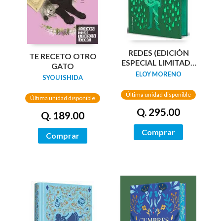
REDES (EDICIÓN
TE RECETO OTRO
ESPECIAL LIMITADA
GATO
GUARDAS DRAGÓN)
ELOY MORENO
SYOU ISHIDA
/ NETWORKS
Última unidad disponible
Última unidad disponible
Q. 295.00
Q. 189.00
Comprar
Comprar