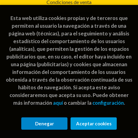
Condiciones de venta
Política de privacidad
Esta web utiliza cookies propias y de terceros que
Política de Cookies
permiten al usuario la navegación a través de una
página web (técnicas), para el seguimiento y análisis
estadístico del comportamiento de los usuarios
ATENCIÓN AL CLIENTE
(analíticas), que permiten la gestión de los espacios
publicitarios que, en su caso, el editor haya incluido en
Quiénes somos
una página (publicitarias) y cookies que almacenan
Pedidos especiales
información del comportamiento de los usuarios
obtenida a través de la observación continuada de sus
hábitos de navegación. Si acepta este aviso
consideraremos que acepta su uso. Puede obtener
más información
aquí
o cambiar la
configuración
.
2026 ©
Rayuela Guatemala | libros juegos
. Todos los
Derechos Reservados |
Grupo Trevenque
Denegar
Aceptar cookies