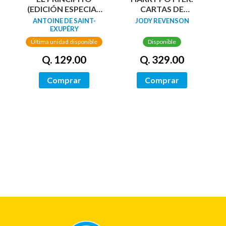
(EDICIÓN ESPECIAL
CARTAS DE
EN TAPA DURA)
CONVERSACION
ANTOINE DE SAINT-
JODY REVENSON
EXUPÉRY
Última unidad disponible
Disponible
Q. 129.00
Q. 329.00
Comprar
Comprar