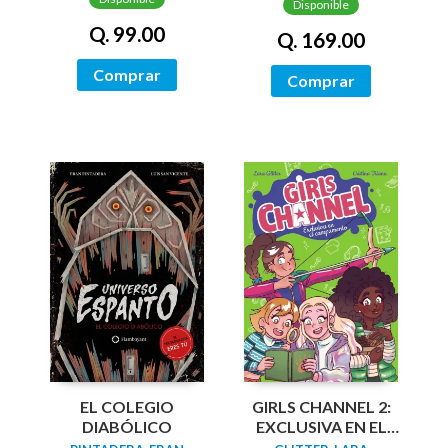
Disponible
Q. 99.00
Q. 169.00
Comprar
Comprar
EL COLEGIO
GIRLS CHANNEL 2:
DIABÓLICO
EXCLUSIVA EN EL
CAMPAMENTO