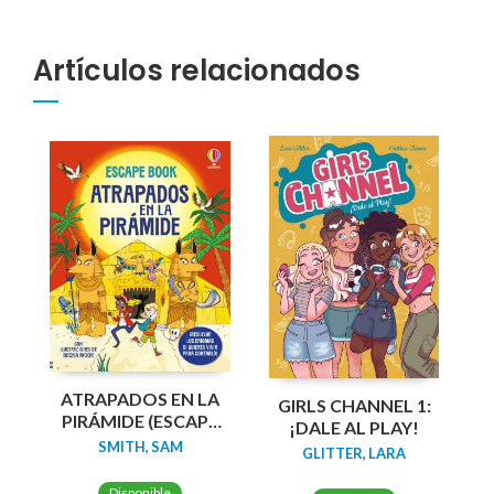
Artículos relacionados
ATRAPADOS EN LA
GIRLS CHANNEL 1:
PIRÁMIDE (ESCAPE
¡DALE AL PLAY!
BOOK)
SMITH, SAM
GLITTER, LARA
Disponible