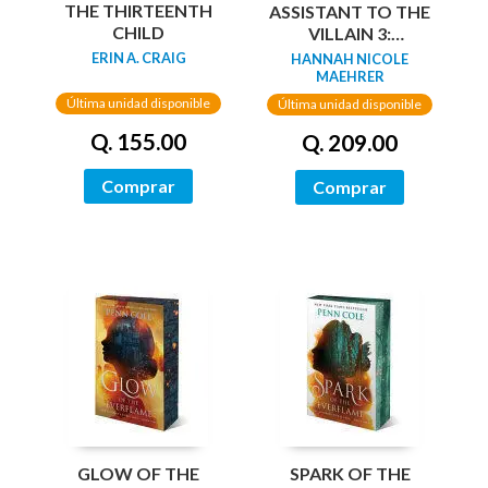
THE THIRTEENTH
ASSISTANT TO THE
CHILD
VILLAIN 3:
ACCOMPLICE TO
ERIN A. CRAIG
HANNAH NICOLE
THE VILLAIN
MAEHRER
Última unidad disponible
Última unidad disponible
Q. 155.00
Q. 209.00
Comprar
Comprar
GLOW OF THE
SPARK OF THE