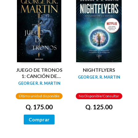
JUEGO DE TRONOS
NIGHTFLYERS
1: CANCIÓN DE
GEORGE R. R. MARTIN
HIELO Y FUEGO
GEORGE R. R. MARTIN
Última unidad disponible
No Disponible/Consultar
Q. 175.00
Q. 125.00
Comprar