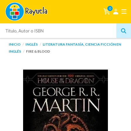
0
INICIO
INGLÉS
LITERATURA FANTASÍA, CIENCIA FICCIÓN EN
INGLÉS
FIRE & BLOOD