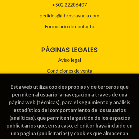
+502 22286407
pedidos@librosrayuela.com
Formulario de contacto
PÁGINAS LEGALES
Aviso legal
Condiciones de venta
Política de privacidad
Esta web utiliza cookies propias y de terceros que
Política de Cookies
permiten al usuario la navegación a través de una
página web (técnicas), para el seguimiento y análisis
estadístico del comportamiento de los usuarios
ATENCIÓN AL CLIENTE
(analíticas), que permiten la gestión de los espacios
publicitarios que, en su caso, el editor haya incluido en
Quiénes somos
una página (publicitarias) y cookies que almacenan
Pedidos especiales