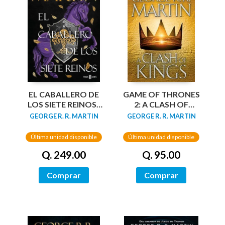
EL CABALLERO DE
GAME OF THRONES
LOS SIETE REINOS (
2: A CLASH OF
CUENTOS DE DUNK
KINGS
GEORGE R. R. MARTIN
GEORGE R. R. MARTIN
Y EGG: EL
CABALLERO DE LOS
Última unidad disponible
Última unidad disponible
SIETE REINOS 1 )
Q. 249.00
Q. 95.00
Comprar
Comprar