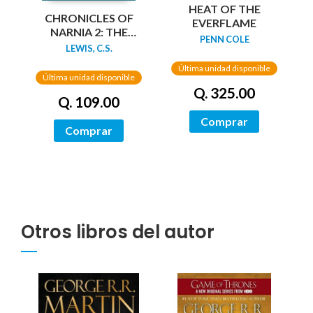
HEAT OF THE
CHRONICLES OF
EVERFLAME
NARNIA 2: THE
PENN COLE
LION, THE WITCH
LEWIS, C.S.
AND THE
Última unidad disponible
WARDROBE
Última unidad disponible
Q. 325.00
Q. 109.00
Comprar
Comprar
Otros libros del autor