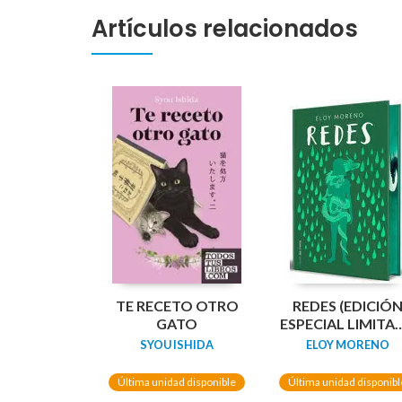
Artículos relacionados
TE RECETO OTRO
REDES (EDICIÓ
GATO
ESPECIAL LIMITA
GUARDAS
SYOU ISHIDA
ELOY MORENO
DRAGÓN) /
NETWORKS
Última unidad disponible
Última unidad disponibl