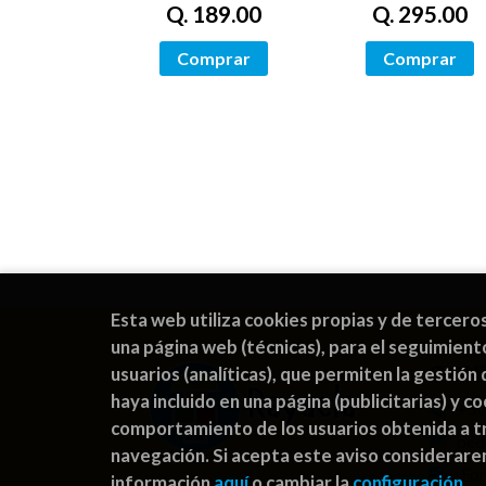
Q. 189.00
Q. 295.00
Comprar
Comprar
Esta web utiliza cookies propias y de tercero
una página web (técnicas), para el seguimient
CON
usuarios (analíticas), que permiten la gestión 
haya incluido en una página (publicitarias) y 
+50
comportamiento de los usuarios obtenida a tr
ped
navegación. Si acepta este aviso considerar
For
información
aquí
o cambiar la
configuración
.