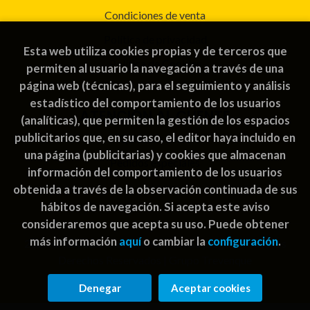
Condiciones de venta
Política de privacidad
Esta web utiliza cookies propias y de terceros que
Política de Cookies
permiten al usuario la navegación a través de una
página web (técnicas), para el seguimiento y análisis
estadístico del comportamiento de los usuarios
ATENCIÓN AL CLIENTE
(analíticas), que permiten la gestión de los espacios
publicitarios que, en su caso, el editor haya incluido en
Quiénes somos
una página (publicitarias) y cookies que almacenan
Pedidos especiales
información del comportamiento de los usuarios
obtenida a través de la observación continuada de sus
hábitos de navegación. Si acepta este aviso
consideraremos que acepta su uso. Puede obtener
más información
aquí
o cambiar la
configuración
.
2026 ©
Rayuela Guatemala | libros juegos
. Todos los
Derechos Reservados |
Grupo Trevenque
Denegar
Aceptar cookies