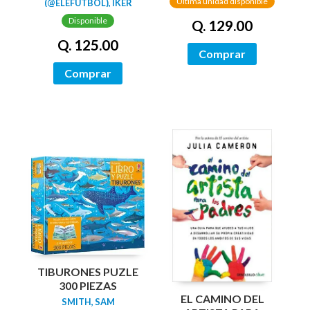
Última unidad disponible
(@ELEFUTBOL), IKER
RUIZ DEL BARCO
Disponible
Q. 129.00
(@ELEFUTBOL)
Q. 125.00
Comprar
Comprar
TIBURONES PUZLE
300 PIEZAS
EL CAMINO DEL
SMITH, SAM