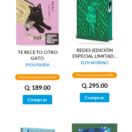
REDES (EDICIÓN
TE RECETO OTRO
ESPECIAL LIMITADA
GATO
GUARDAS DRAGÓN)
ELOY MORENO
SYOU ISHIDA
/ NETWORKS
Última unidad disponible
Última unidad disponible
Q. 295.00
Q. 189.00
Comprar
Comprar