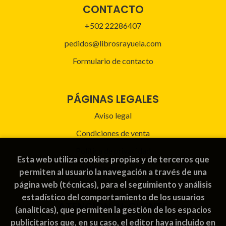
CONTACTO
+502 22286407
pedidos@librosrayuela.com
Formulario de contacto
PÁGINAS LEGALES
Aviso legal
Condiciones de venta
Política de privacidad
Esta web utiliza cookies propias y de terceros que
Política de Cookies
permiten al usuario la navegación a través de una
página web (técnicas), para el seguimiento y análisis
estadístico del comportamiento de los usuarios
ATENCIÓN AL CLIENTE
(analíticas), que permiten la gestión de los espacios
publicitarios que, en su caso, el editor haya incluido en
Quiénes somos