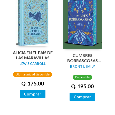
ALICIA EN EL PAÍS DE
CUMBRES
LAS MARAVILLAS
BORRASCOSAS
(EDICIÓN LIMITADA
LEWIS CARROLL
(EDICION LIMITADA
BRONTË, EMILY
CON CANTOS
CANTOS
PINTADOS)
Última unidad disponible
TINTADOS)
Disponible
Q. 175.00
Q. 195.00
Comprar
Comprar