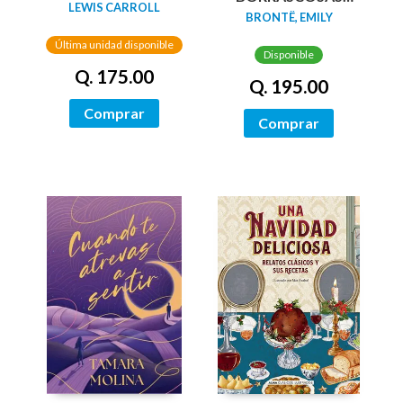
(EDICIÓN LIMITADA
LEWIS CARROLL
(EDICION LIMITADA
BRONTË, EMILY
CON CANTOS
CANTOS
PINTADOS)
Última unidad disponible
TINTADOS)
Disponible
Q. 175.00
Q. 195.00
Comprar
Comprar