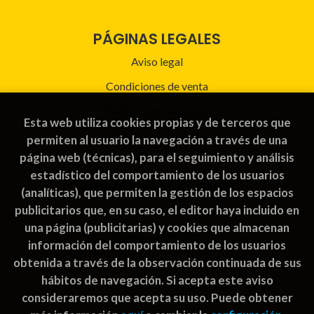
PÁGINAS LEGALES
Aviso legal
Condiciones de venta
Política de privacidad
Esta web utiliza cookies propias y de terceros que
Política de Cookies
permiten al usuario la navegación a través de una
página web (técnicas), para el seguimiento y análisis
estadístico del comportamiento de los usuarios
ATENCIÓN AL CLIENTE
(analíticas), que permiten la gestión de los espacios
publicitarios que, en su caso, el editor haya incluido en
Quiénes somos
una página (publicitarias) y cookies que almacenan
Pedidos especiales
información del comportamiento de los usuarios
obtenida a través de la observación continuada de sus
hábitos de navegación. Si acepta este aviso
consideraremos que acepta su uso. Puede obtener