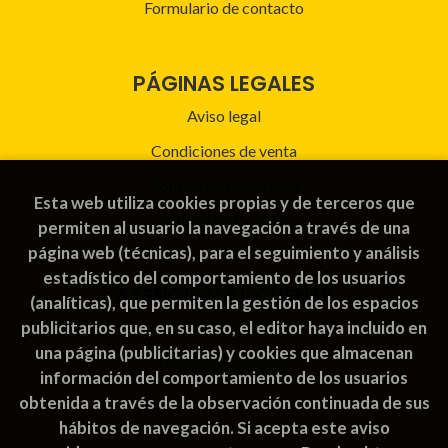
Formulario de contacto
PÁGINAS LEGALES
Aviso legal
Condiciones de venta
Política de privacidad
Esta web utiliza cookies propias y de terceros que
Política de Cookies
permiten al usuario la navegación a través de una
página web (técnicas), para el seguimiento y análisis
estadístico del comportamiento de los usuarios
ATENCIÓN AL CLIENTE
(analíticas), que permiten la gestión de los espacios
publicitarios que, en su caso, el editor haya incluido en
Quiénes somos
una página (publicitarias) y cookies que almacenan
Pedidos especiales
información del comportamiento de los usuarios
obtenida a través de la observación continuada de sus
hábitos de navegación. Si acepta este aviso