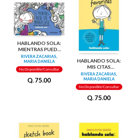
HABLANDO SOLA:
MIENTRAS PUEDE
SER MARAVILLOSO
RIVERA ZACARIAS,
HABLANDO SOLA:
MARIA DANIELA
MIS CITAS
No Disponible/Consultar
FAVORITAS
RIVERA ZACARIAS,
Q. 75.00
MARIA DANIELA
No Disponible/Consultar
Q. 75.00