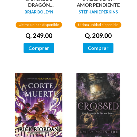
DRAGÓN
AMOR PENDIENTE
(ACADEMIA
BRIAR BOLEYN
STEPHANIE PERKINS
BLOODWING 1)
Última unidad disponible
Última unidad disponible
Q. 249.00
Q. 209.00
Comprar
Comprar