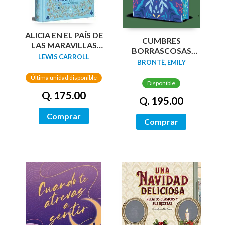
ALICIA EN EL PAÍS DE
CUMBRES
LAS MARAVILLAS
BORRASCOSAS
(EDICIÓN LIMITADA
LEWIS CARROLL
(EDICION LIMITADA
BRONTË, EMILY
CON CANTOS
CANTOS
PINTADOS)
Última unidad disponible
TINTADOS)
Disponible
Q. 175.00
Q. 195.00
Comprar
Comprar