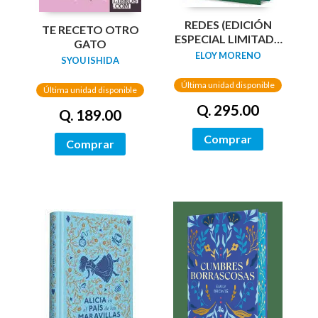
REDES (EDICIÓN
TE RECETO OTRO
ESPECIAL LIMITADA
GATO
GUARDAS DRAGÓN)
ELOY MORENO
SYOU ISHIDA
/ NETWORKS
Última unidad disponible
Última unidad disponible
Q. 295.00
Q. 189.00
Comprar
Comprar