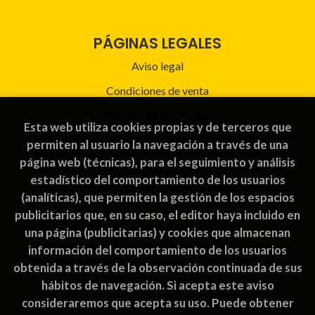
PÁGINAS LEGALES
Aviso legal
Condiciones de venta
Política de privacidad
Esta web utiliza cookies propias y de terceros que
Política de Cookies
permiten al usuario la navegación a través de una
página web (técnicas), para el seguimiento y análisis
estadístico del comportamiento de los usuarios
ATENCIÓN AL CLIENTE
(analíticas), que permiten la gestión de los espacios
publicitarios que, en su caso, el editor haya incluido en
Quiénes somos
una página (publicitarias) y cookies que almacenan
Pedidos especiales
información del comportamiento de los usuarios
obtenida a través de la observación continuada de sus
hábitos de navegación. Si acepta este aviso
consideraremos que acepta su uso. Puede obtener