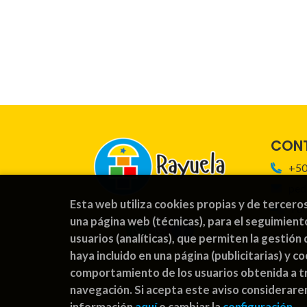
CON
+50
ped
Esta web utiliza cookies propias y de tercero
For
una página web (técnicas), para el seguimient
usuarios (analíticas), que permiten la gestión 
haya incluido en una página (publicitarias) y 
comportamiento de los usuarios obtenida a tr
navegación. Si acepta este aviso considerar
información
aquí
o cambiar la
configuración
.