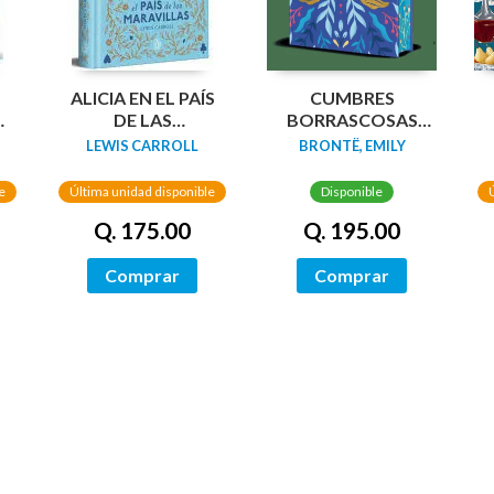
N
ALICIA EN EL PAÍS
CUMBRES
DA
DE LAS
BORRASCOSAS
MARAVILLAS
(EDICION LIMITADA
LEWIS CARROLL
BRONTË, EMILY
(EDICIÓN LIMITADA
CANTOS
CON CANTOS
TINTADOS)
e
Última unidad disponible
Disponible
PINTADOS)
Q. 175.00
Q. 195.00
Comprar
Comprar