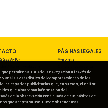
TACTO
PÁGINAS LEGALES
2 22286407
Aviso legal
idos@librosrayuela.com
Condiciones de venta
s que permiten al usuario la navegación a través de
mulario de contacto
Política de privacidad
o y análisis estadístico del comportamiento de los
Política de Cookies
de los espacios publicitarios que, en su caso, el editor
cookies que almacenan información del
avés de la observación continuada de sus hábitos de
emos que acepta su uso. Puede obtener más