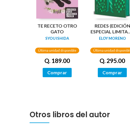
TE RECETO OTRO
REDES (EDICIÓ
GATO
ESPECIAL LIMITA
GUARDAS
SYOU ISHIDA
ELOY MORENO
DRAGÓN) /
NETWORKS
Última unidad disponible
Última unidad disponibl
Q. 189.00
Q. 295.00
Comprar
Comprar
Otros libros del autor