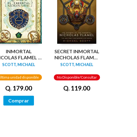
INMORTAL
SECRET INMORTAL
ICOLAS FLAMEL 1:
NICHOLAS FLAMEL
EL ALQUIMISTA
5: THE WARLOCK
SCOTT, MICHAEL
SCOTT, MICHAEL
Última unidad disponible
No Disponible/Consultar
Q. 179.00
Q. 119.00
Comprar