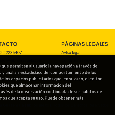
TACTO
PÁGINAS LEGALES
2 22286407
Aviso legal
idos@librosrayuela.com
Condiciones de venta
s que permiten al usuario la navegación a través de
mulario de contacto
Política de privacidad
o y análisis estadístico del comportamiento de los
Política de Cookies
de los espacios publicitarios que, en su caso, el editor
cookies que almacenan información del
avés de la observación continuada de sus hábitos de
emos que acepta su uso. Puede obtener más
a Guatemala | libros juegos
. Todos los Derechos Reservados |
G