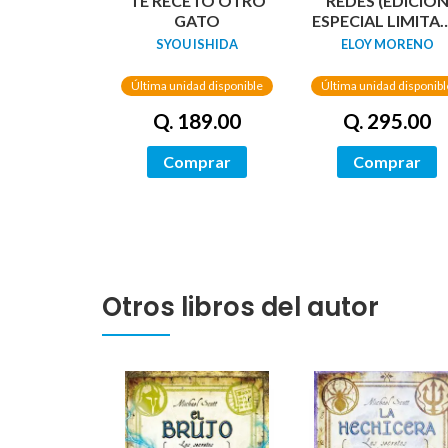
TE RECETO OTRO
REDES (EDICIÓ
GATO
ESPECIAL LIMITA
GUARDAS
SYOU ISHIDA
ELOY MORENO
DRAGÓN) /
NETWORKS
Última unidad disponible
Última unidad disponibl
Q. 189.00
Q. 295.00
Comprar
Comprar
Otros libros del autor