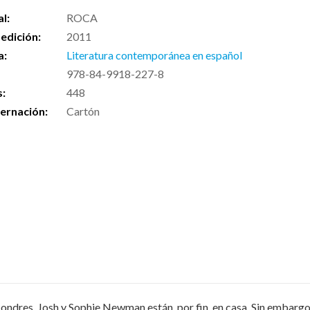
al:
ROCA
edición:
2011
a:
Literatura contemporánea en español
978-84-9918-227-8
s:
448
ernación:
Cartón
 Londres, Josh y Sophie Newman están, por fin, en casa. Sin embargo