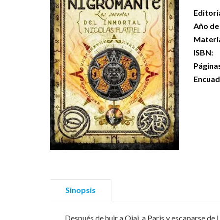
Editori
Año de 
Materi
ISBN:
Página
Encuad
Sinopsis
Después de huir a Ojai, a Paris y escaparse de