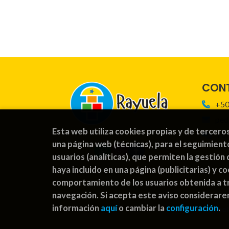
CON
+50
ped
Esta web utiliza cookies propias y de tercero
For
una página web (técnicas), para el seguimient
usuarios (analíticas), que permiten la gestión 
haya incluido en una página (publicitarias) y 
comportamiento de los usuarios obtenida a tr
navegación. Si acepta este aviso considerar
información
aquí
o cambiar la
configuración
.
2026 ©
Rayuel