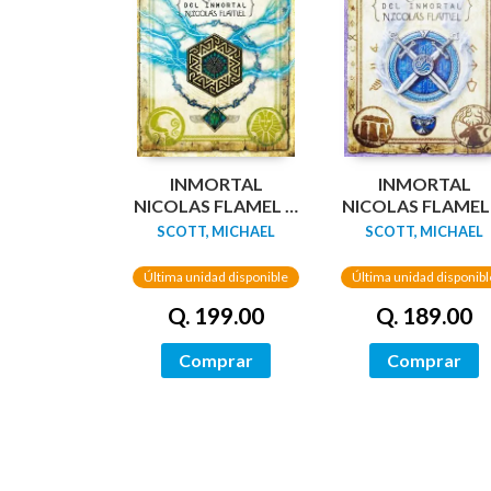
INMORTAL
INMORTAL
NICOLAS FLAMEL 5:
NICOLAS FLAMEL 
EL BRUJO
LA HECHICERA
SCOTT, MICHAEL
SCOTT, MICHAEL
Última unidad disponible
Última unidad disponibl
Q. 199.00
Q. 189.00
Comprar
Comprar