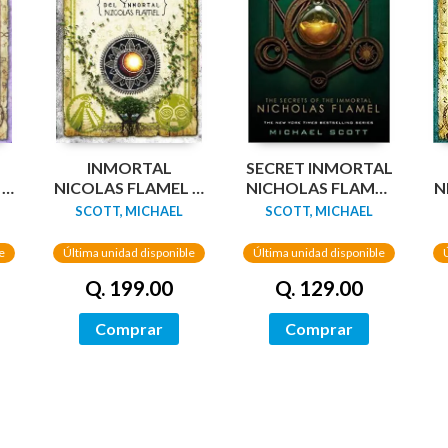
INMORTAL
SECRET INMORTAL
3:
NICOLAS FLAMEL 6:
NICHOLAS FLAMEL
N
LA ENCANTADORA
1: THE ALCHEMYST
SCOTT, MICHAEL
SCOTT, MICHAEL
e
Última unidad disponible
Última unidad disponible
Q. 199.00
Q. 129.00
Comprar
Comprar