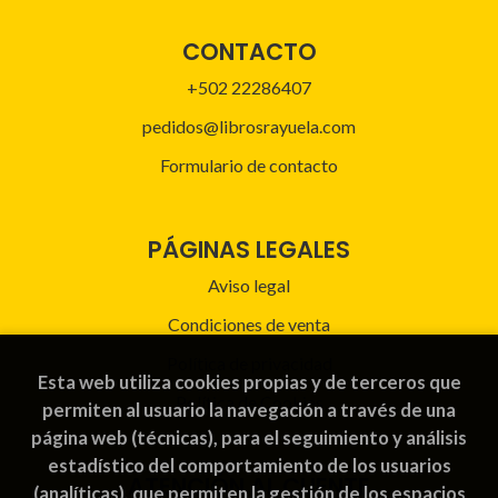
CONTACTO
+502 22286407
pedidos@librosrayuela.com
Formulario de contacto
PÁGINAS LEGALES
Aviso legal
Condiciones de venta
Política de privacidad
Esta web utiliza cookies propias y de terceros que
Política de Cookies
permiten al usuario la navegación a través de una
página web (técnicas), para el seguimiento y análisis
estadístico del comportamiento de los usuarios
ATENCIÓN AL CLIENTE
(analíticas), que permiten la gestión de los espacios