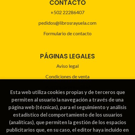
CONTACTO
+502 22286407
pedidos@librosrayuela.com
Formulario de contacto
PÁGINAS LEGALES
Aviso legal
Condiciones de venta
Política de privacidad
Esta web utiliza cookies propias y de terceros que
Política de Cookies
permiten al usuario la navegación a través de una
página web (técnicas), para el seguimiento y análisis
estadístico del comportamiento de los usuarios
ATENCIÓN AL CLIENTE
(analíticas), que permiten la gestión de los espacios
publicitarios que, en su caso, el editor haya incluido en
Quiénes somos