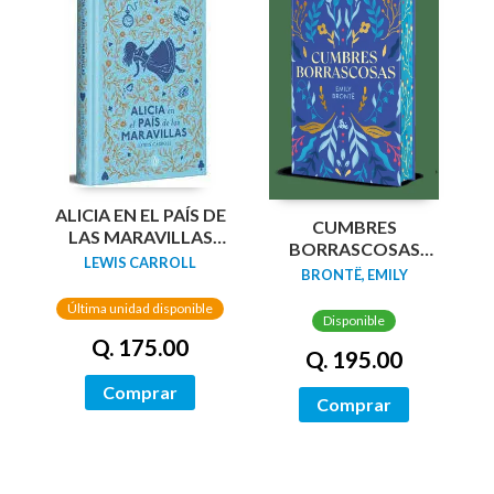
ALICIA EN EL PAÍS DE
CUMBRES
LAS MARAVILLAS
BORRASCOSAS
(EDICIÓN LIMITADA
LEWIS CARROLL
(EDICION LIMITADA
BRONTË, EMILY
CON CANTOS
CANTOS
PINTADOS)
Última unidad disponible
TINTADOS)
Disponible
Q. 175.00
Q. 195.00
Comprar
Comprar