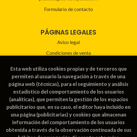
Formulario de contacto
PÁGINAS LEGALES
Aviso legal
Condiciones de venta
Política de privacidad
Esta web utiliza cookies propias y de terceros que
Política de Cookies
permiten al usuario la navegación a través de una
página web (técnicas), para el seguimiento y análisis
estadístico del comportamiento de los usuarios
ATENCIÓN AL CLIENTE
(analíticas), que permiten la gestión de los espacios
publicitarios que, en su caso, el editor haya incluido en
Quiénes somos
una página (publicitarias) y cookies que almacenan
Pedidos especiales
información del comportamiento de los usuarios
obtenida a través de la observación continuada de sus