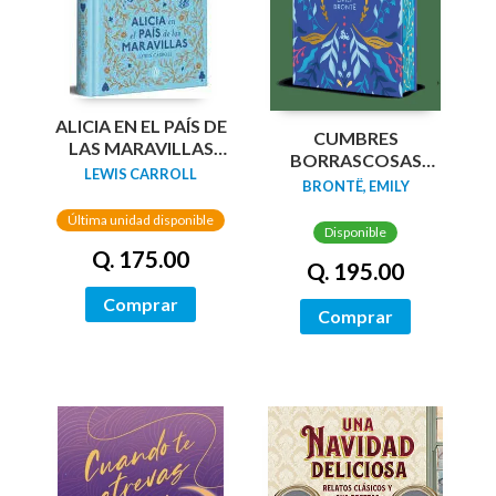
ALICIA EN EL PAÍS DE
CUMBRES
LAS MARAVILLAS
BORRASCOSAS
(EDICIÓN LIMITADA
LEWIS CARROLL
(EDICION LIMITADA
BRONTË, EMILY
CON CANTOS
CANTOS
PINTADOS)
Última unidad disponible
TINTADOS)
Disponible
Q. 175.00
Q. 195.00
Comprar
Comprar