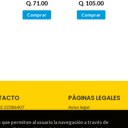
Q. 71.00
Q. 105.00
Comprar
Comprar
TACTO
PÁGINAS LEGALES
2 22286407
Aviso legal
idos@librosrayuela.com
Condiciones de venta
s que permiten al usuario la navegación a través de
mulario de contacto
Política de privacidad