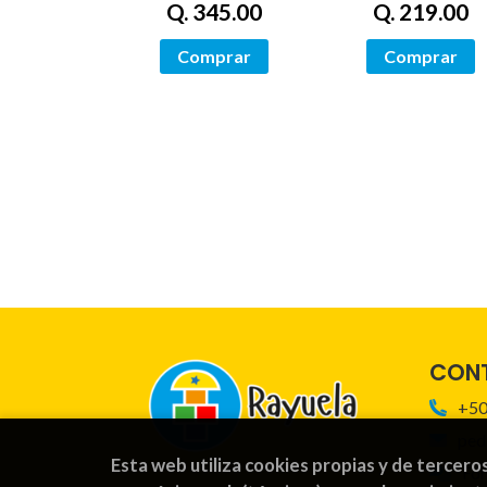
Q. 345.00
Q. 219.00
Comprar
Comprar
CON
+50
ped
Esta web utiliza cookies propias y de tercero
For