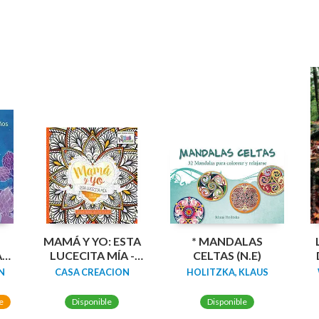
MAMÁ Y YO: ESTA
* MANDALAS
A
LUCECITA MÍA -
CELTAS (N.E)
LIBRO PARA
N
CASA CREACION
HOLITZKA, KLAUS
COLOREAR
e
Disponible
Disponible