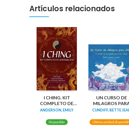
Artículos relacionados
I CHING. KIT
UN CURSO DE
COMPLETO DE
MILAGROS PAR
ADIVINACIÓN +
NIÑOS
ANDERSON, EMILY
CUNDIFF, BETTE JEA
CARTAS
Disponible
Última unidad disponibl