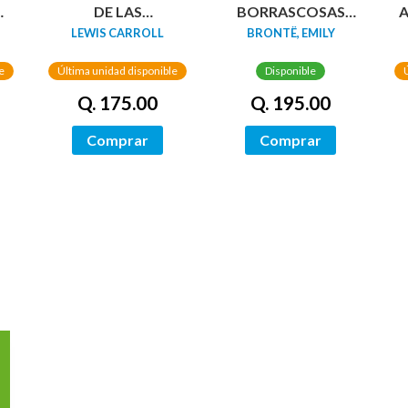
DA
DE LAS
BORRASCOSAS
A
MARAVILLAS
(EDICION LIMITADA
LEWIS CARROLL
BRONTË, EMILY
(EDICIÓN LIMITADA
CANTOS
CON CANTOS
TINTADOS)
e
Última unidad disponible
Disponible
PINTADOS)
Q. 175.00
Q. 195.00
Comprar
Comprar