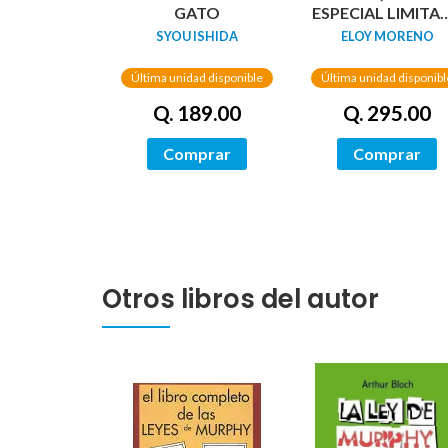
GATO
ESPECIAL LIMITA
GUARDAS
SYOU ISHIDA
ELOY MORENO
DRAGÓN) /
NETWORKS
Última unidad disponible
Última unidad disponibl
Q. 189.00
Q. 295.00
Comprar
Comprar
Otros libros del autor