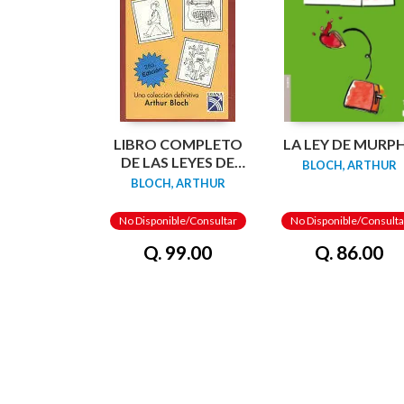
LIBRO COMPLETO
LA LEY DE MURP
DE LAS LEYES DE
BLOCH, ARTHUR
MURPHY, EL
BLOCH, ARTHUR
No Disponible/Consultar
No Disponible/Consulta
Q. 99.00
Q. 86.00