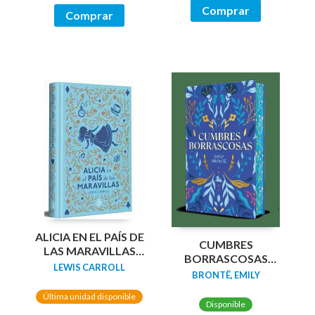
Comprar
Comprar
ALICIA EN EL PAÍS DE
CUMBRES
LAS MARAVILLAS
BORRASCOSAS
(EDICIÓN LIMITADA
LEWIS CARROLL
(EDICION LIMITADA
BRONTË, EMILY
CON CANTOS
CANTOS
PINTADOS)
Última unidad disponible
TINTADOS)
Disponible