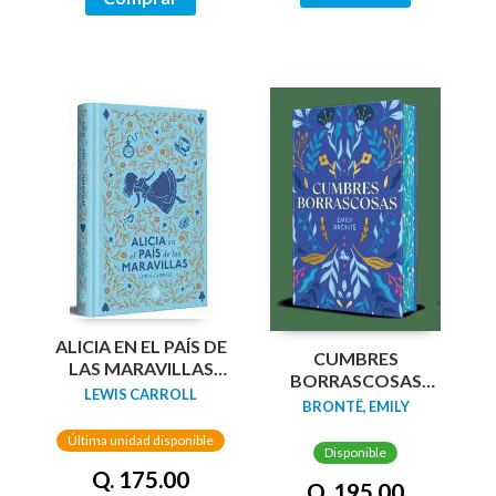
ALICIA EN EL PAÍS DE
CUMBRES
LAS MARAVILLAS
BORRASCOSAS
(EDICIÓN LIMITADA
LEWIS CARROLL
(EDICION LIMITADA
BRONTË, EMILY
CON CANTOS
CANTOS
PINTADOS)
Última unidad disponible
TINTADOS)
Disponible
Q. 175.00
Q. 195.00