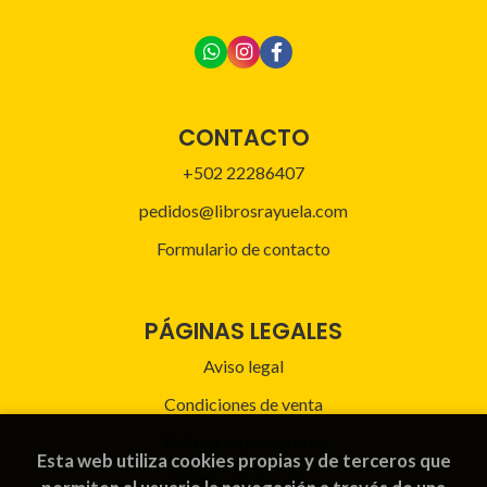
CONTACTO
+502 22286407
pedidos@librosrayuela.com
Formulario de contacto
PÁGINAS LEGALES
Aviso legal
Condiciones de venta
Política de privacidad
Esta web utiliza cookies propias y de terceros que
Política de Cookies